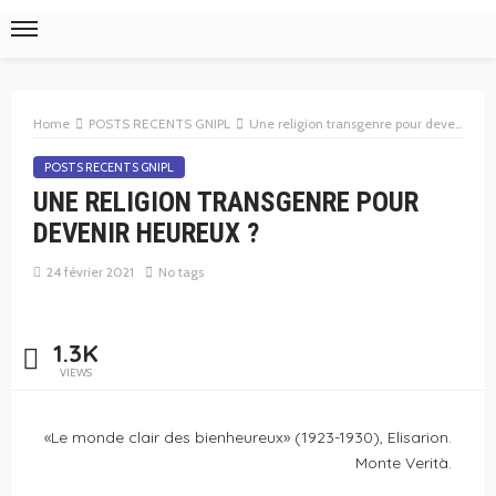
Home
POSTS RECENTS GNIPL
Une religion transgenre pour devenir heureux ?
POSTS RECENTS GNIPL
UNE RELIGION TRANSGENRE POUR
DEVENIR HEUREUX ?
24 février 2021
No tags
1.3K
VIEWS
«Le monde clair des bienheureux» (1923-1930), Elisarion.
Monte Verità.