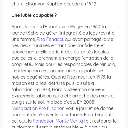
chute. Elisàr von Kupffer décède en 1942.
Une lubie coupable ?
Après la mort d’Eduard von Mayer en 1960, la
lourde tâche de gérer l’intégralité du legs revint à
une femme,
Rita Fenacci
, qui avait partagé la vie
des deux hommes en tant que confidente et
gouvernante. Elle obtient des autorités locales
que celles-ci prennent en charge l’entretien de la
propriété… Mais pour les responsables de Minusio,
ce « temple » n’est qu’une lubie coupable de
nobles dégénérés. Quand Rita meurt en 1973, la
maison est pillée, détruite puis laissée à
l’abandon. En 1978, Harald Szeeman sauve
in
extremis
le tableau qui a été arraché des murs et
qui git sur le sol, imbibée d’eau. En 2008,
l’
Association Pro Elisarion
voit le jour et se donne
pour but de rénover le sanctuaire. En attendant
ce jour, la
Fondation Monte Verità
fait restaurer le
cyclorama. Il sera bientôt visible — à partir du