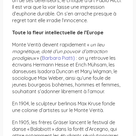
un de ses défenseurs, le critique d’art Fabio Ricci.
Il est vrai que la voir laisse une impression
d’euphorie durable. On s’en arrache presque à
regret tant elle irradie l’innocence.
Toute la fleur intellectuelle de l’Europe
Monte Verità devient rapidement «
un lieu
magnétique, doté d’un pouvoir d’attraction
prodigieux
» (
Barbara Piatti)
: on y retrouve les
écrivains Hermann Hesse et Erich Mühsam, les
danseuses Isadora Duncan et Mary Wigman, le
sociologue Max Weber, ainsi qu’une foule de
jeunes bourgeois bohèmes, hommes et femmes,
souhaitant s’adonner librement à l’amour.
En 1904, le sculpteur berlinois Max Kruse fonde
une colonie d’artistes sur le Monte Verità.
En 1905, les frères Gräser lancent le festival de
danse « Balabiott » dans la forêt d’Arcegno, qui
attire notamment les étudiants révolutionnaires