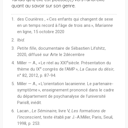
quant au savoir sur son genre.
des Courières , « Ces enfants qui changent de sexe
en un temps record à l’âge de trois ans »,
Marianne
en ligne, 15 octobre 2020
Ibid
.
Petite
fille
, documentaire de Sébastien Lifshitz,
2020, diffusé sur Arte le 2décembre
e
Miller — A., « Le réel au XXI
siècle. Présentation du
e
thème du IX
congrès de l’AMP »,
La Cause du désir
,
n° 82, 2012, p. 87-94.
Miller — A., « L’orientation lacanienne. Le partenaire-
symptôme », enseignement prononcé dans le cadre
du département de psychanalyse de l’université
Paris8, inédit.
Lacan ,
Le Séminaire,
livre V,
Les formations de
l’inconscient
, texte établi par J.-A.Miller, Paris, Seuil,
1998, p. 253.