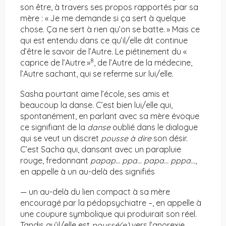
son être, à travers ses propos rapportés par sa
mère : « Je me demande si ça sert à quelque
chose. Ça ne sert à rien qu’on se batte. » Mais ce
qui est entendu dans ce qu’il/elle dit continue
d’être le savoir de l’Autre. Le piétinement du «
8
caprice de l’Autre »
, de l’Autre de la médecine,
l’Autre sachant, qui se referme sur lui/elle.
Sasha pourtant aime l’école, ses amis et
beaucoup la danse. C’est bien lui/elle qui,
spontanément, en parlant avec sa mère évoque
ce signifiant de la
danse
oublié dans le dialogue
qui se veut un discret
pousse à dire
son désir.
C’est Sacha qui, dansant avec un parapluie
rouge, fredonnant
papap… ppa… papa… pppa…
,
en appelle à un au-delà des signifiés
— un au-delà du lien compact à sa mère
encouragé par la pédopsychiatre –, en appelle à
une coupure symbolique qui produirait son réel.
Tandis qu’il/elle est
poussé(e)
vers l’anorexie