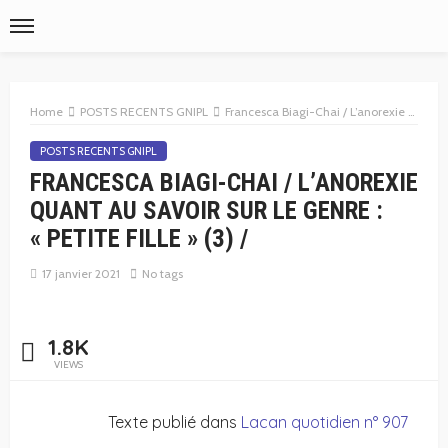
Home
POSTS RECENTS GNIPL
Francesca Biagi-Chai / L’anorexie quant au savoir sur le genre : « petite fille » (3) /
POSTS RECENTS GNIPL
FRANCESCA BIAGI-CHAI / L’ANOREXIE
QUANT AU SAVOIR SUR LE GENRE :
« PETITE FILLE » (3) /
17 janvier 2021
No tags
1.8K
VIEWS
Texte publié dans
Lacan quotidien n° 907