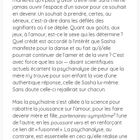
manières qu’il peut y avoir d
’être
fille
. Sans même
jamais ouvrir l’espace d’un savoir pour ce souhait
en devenir. Un souhait à prendre, certes, au
sérieux, c’est-à-dire dans les défilés des
signifiants où il se déplie. Quant aux goûts, aux
jeux, à l’amour, est-ce le sexe qui les détermine ?
Quel crédit est accordé à l’intérêt que Sasha
manifeste pour la danse et au fait qu’il/elle
pourrait continuer de l’aimer et de la vivre ? C’est
avec force que les soi — disant scientifiques
actuels écartent la psychanalyse de peur que la
mère n’y trouve pour son enfant la voie d’une
authentique réponse, celle de Sasha lui-même.
Sans doute celle-ci rejaillirait sur chacun.
Mais la psychiatrie s’est alliée à la science pour
rabattre la jouissance sur l’amour, pour les faire
5
devenir mère et fille,
partenaires-symptôme
l’une
de l’autre, en les
poussant vers
et en renforçant
ce lien dit « fusionnel ». La psychanalyse, au
contraire, est essentielle en ceci qu’elle réalise une