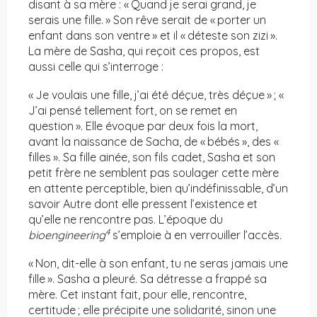
disant à sa mère : « Quand je serai grand, je
serais une fille. » Son rêve serait de « porter un
enfant dans son ventre » et il « déteste son zizi ».
La mère de Sasha, qui reçoit ces propos, est
aussi celle qui s’interroge :
« Je voulais une fille, j’ai été déçue, très déçue » ; «
J’ai pensé tellement fort, on se remet en
question ». Elle évoque par deux fois la mort,
avant la naissance de Sacha, de « bébés », des «
filles ». Sa fille ainée, son fils cadet, Sasha et son
petit frère ne semblent pas soulager cette mère
en attente perceptible, bien qu’indéfinissable, d’un
savoir Autre dont elle pressent l’existence et
qu’elle ne rencontre pas. L’époque du
4
bioengineering
s’emploie à en verrouiller l’accès.
« Non, dit-elle à son enfant, tu ne seras jamais une
fille ». Sasha a pleuré. Sa détresse a frappé sa
mère. Cet instant fait, pour elle, rencontre,
certitude ; elle précipite une solidarité, sinon une