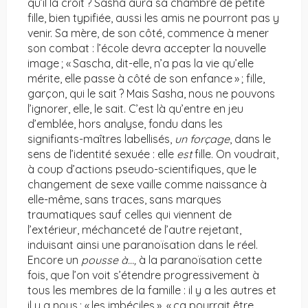
qu’il la croit ? Sasha aura sa chambre de petite
fille, bien typifiée, aussi les amis ne pourront pas y
venir. Sa mère, de son côté, commence à mener
son combat : l’école devra accepter la nouvelle
image ; « Sascha, dit-elle, n’a pas la vie qu’elle
mérite, elle passe à côté de son enfance » ; fille,
garçon, qui le sait ? Mais Sasha, nous ne pouvons
l’ignorer, elle, le sait. C’est là qu’entre en jeu
d’emblée, hors analyse, fondu dans les
signifiants-maîtres labellisés,
un forçage
, dans le
sens de l’identité sexuée : elle
est
fille. On voudrait,
à coup d’actions pseudo-scientifiques, que le
changement de sexe vaille comme naissance à
elle-même, sans traces, sans marques
traumatiques sauf celles qui viennent de
l’extérieur, méchanceté de l’autre rejetant,
induisant ainsi une paranoïsation dans le réel.
Encore un
pousse à…,
à la paranoïsation cette
fois, que l’on voit s’étendre progressivement à
tous les membres de la famille : il y a les autres et
il y a nous ; « les imbéciles », « ça pourrait être