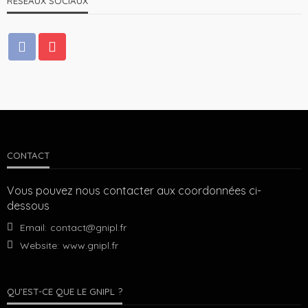
RÉSEAUX SOCIAUX
CONTACT
Vous pouvez nous contacter aux coordonnées ci-
dessous
Email:
contact@gnipl.fr
Website:
www.gnipl.fr
QU’EST-CE QUE LE GNIPL ?