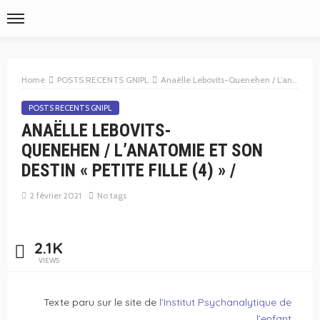
Home
POSTS RECENTS GNIPL
Anaëlle Lebovits-Quenehen / L’anatomie et son destin « petite fille (4) » /
POSTS RECENTS GNIPL
ANAËLLE LEBOVITS-
QUENEHEN / L’ANATOMIE ET SON
DESTIN « PETITE FILLE (4) » /
2 février 2021
No tags
2.1K
VIEWS
Texte paru sur le site de
l’Institut Psychanalytique de
l’enfant