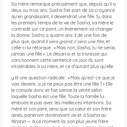
Sa mère remarque précisément que, depuis qu’il a
deux ou trois ans, Sasha fait part de sa croyance
qu’en grandissant, il deviendrait une fille. Si, dans
les premiers temps de la vie de Sasha, sa mère le
contredit sur ce point, un évènement va changer
la donne. Sasha a quatre ans. Il dit une fois de
plus que, quand
il sera grand, il sera une fille
, et
celle-ci lui rétorque : « Mais non, Sasha, tu ne seras
jamais une fille ». Le désarroi et la tristesse qui
sanctionnent cette sentence ce jour-là, sont
intolérables à sa mère, et ce d’autant plus qu’elle
y lit une question radicale : « Mais qu’est-ce que je
vais devenir, si je ne peux pas être une fille ? » Elle
le console donc et fait sienne la vérité selon
laquelle Sasha est une fille. Toute la famille lui
emboite le pas avec les meilleures intentions. Sa
mère et son père, ainsi que sa sœur et son frère
ainés, parleront dorénavant
de
et
à
Sasha au
féminin — à ce moment-là, son plus jeune frère