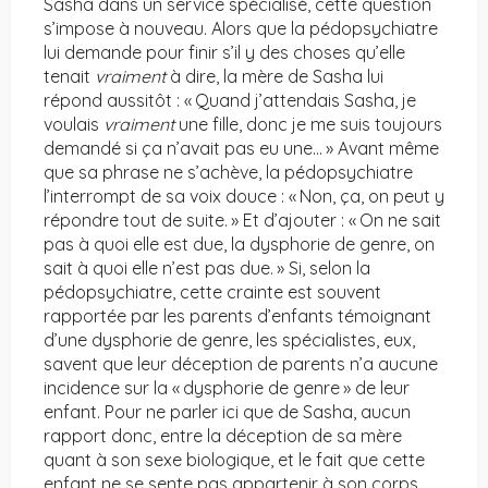
Sasha dans un service spécialisé, cette question
s’impose à nouveau. Alors que la pédopsychiatre
lui demande pour finir s’il y des choses qu’elle
tenait
vraiment
à dire, la mère de Sasha lui
répond aussitôt : « Quand j’attendais Sasha, je
voulais
vraiment
une fille, donc je me suis toujours
demandé si ça n’avait pas eu une… » Avant même
que sa phrase ne s’achève, la pédopsychiatre
l’interrompt de sa voix douce : « Non, ça, on peut y
répondre tout de suite. » Et d’ajouter : « On ne sait
pas à quoi elle est due, la dysphorie de genre, on
sait à quoi elle n’est pas due. » Si, selon la
pédopsychiatre, cette crainte est souvent
rapportée par les parents d’enfants témoignant
d’une dysphorie de genre, les spécialistes, eux,
savent que leur déception de parents n’a aucune
incidence sur la « dysphorie de genre » de leur
enfant. Pour ne parler ici que de Sasha, aucun
rapport donc, entre la déception de sa mère
quant à son sexe biologique, et le fait que cette
enfant ne se sente pas appartenir à son corps