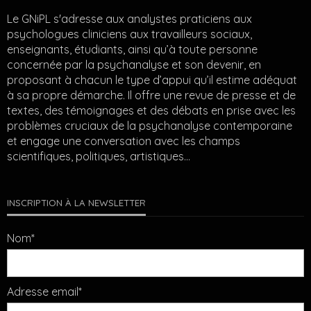
Le GNiPL s'adresse aux analystes praticiens aux
psychologues cliniciens aux travailleurs sociaux,
enseignants, étudiants, ainsi qu’à toute personne
concernée par la psychanalyse et son devenir, en
proposant à chacun le type d’appui qu’il estime adéquat
à sa propre démarche. Il offre une revue de presse et de
textes, des témoignages et des débats en prise avec les
problèmes cruciaux de la psychanalyse contemporaine
et engage une conversation avec les champs
scientifiques, politiques, artistiques…
INSCRIPTION À LA NEWSLETTER
Nom*
Adresse email*