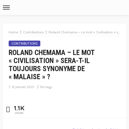
Home
Contributions
Roland Chemama – Le mot « Civilisation » sera-t-il toujours synonyme de « malaise » ?
CONTRIBUTIONS
ROLAND CHEMAMA – LE MOT
« CIVILISATION » SERA-T-IL
TOUJOURS SYNONYME DE
« MALAISE » ?
8 janvier 2021
No tags
1.1K
VIEWS