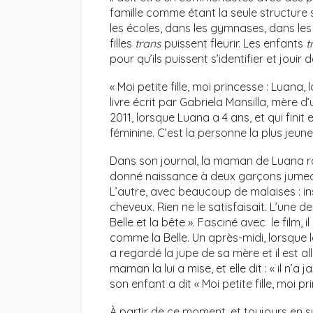
famille comme étant la seule structure 
les écoles, dans les gymnases, dans les 
filles
trans
puissent fleurir. Les enfants
t
pour qu’ils puissent s’identifier et jouir de
« Moi petite fille, moi princesse : Luana, 
livre écrit par Gabriela Mansilla, mère d’u
2011, lorsque Luana a 4 ans, et qui finit 
féminine. C’est la personne la plus je
Dans son journal, la maman de Luana ra
donné naissance à deux garçons jumeaux
L’autre, avec beaucoup de malaises : in
cheveux. Rien ne le satisfaisait. L’une des
Belle et la bête ». Fasciné avec le film, i
comme la Belle. Un après-midi, lorsque
a regardé la jupe de sa mère et il est a
maman la lui a mise, et elle dit : « il n’a 
son enfant a dit « Moi petite fille, moi pr
À partir de ce moment, et toujours en sui