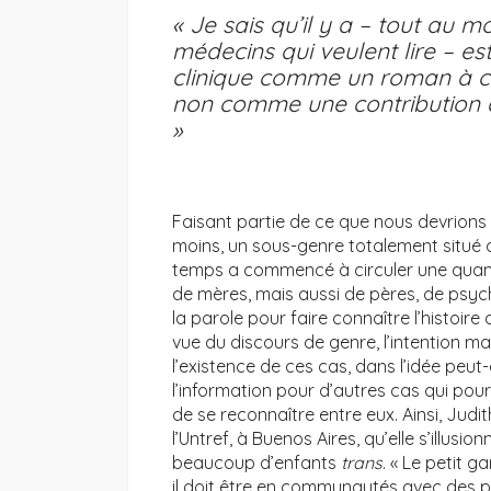
« Je sais qu’il y a – tout au 
médecins qui veulent lire – e
clinique comme un roman à cle
non comme une contribution 
»
Faisant partie de ce que nous devrions 
moins, un sous-genre totalement situé d
temps a commencé à circuler une quanti
de mères, mais aussi de pères, de psych
la parole pour faire connaître l’histoire
vue du discours de genre, l’intention ma
l’existence de ces cas, dans l’idée peut
l’information pour d’autres cas qui pour
de se reconnaître entre eux. Ainsi, Judi
l’Untref, à Buenos Aires, qu’elle s’illusio
beaucoup d’enfants
trans
. « Le petit ga
il doit être en communautés avec des pa