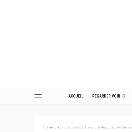
ACCUEIL
REGARDER VOIR
Home
Contributions
Alejandra Ruiz Lladó – Des 