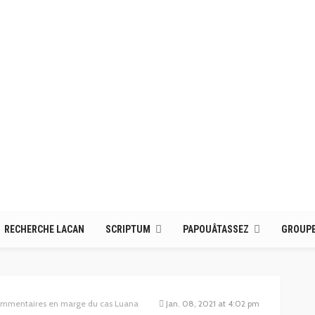
RECHERCHE LACAN
SCRIPTUM
PAPOUÂTASSEZ
GROUPE
commentaires en marge du cas Luana
Jan. 08, 2021 at 4:02 pm