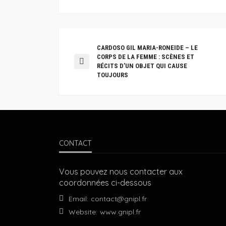
CARDOSO GIL MARIA-RONEIDE – LE
CORPS DE LA FEMME : SCÈNES ET
RÉCITS D’UN OBJET QUI CAUSE
TOUJOURS
CONTACT
Vous pouvez nous contacter aux
coordonnées ci-dessous
Email:
contact@gnipl.fr
Website:
www.gnipl.fr