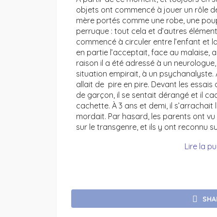
objets ont commencé à jouer un rôle déte
mère portés comme une robe, une poup
perruque : tout cela et d’autres élémen
commencé à circuler entre l’enfant et la m
en partie l’acceptait, face au malaise, a
raison il a été adressé à un neurologue,
situation empirait, à un psychanalyste. 
allait de pire en pire. Devant les essai
de garçon, il se sentait dérangé et il c
cachette. À 3 ans et demi, il s’arrachait 
mordait. Par hasard, les parents ont v
sur le transgenre, et ils y ont reconnu sur
Lire la p
SHA