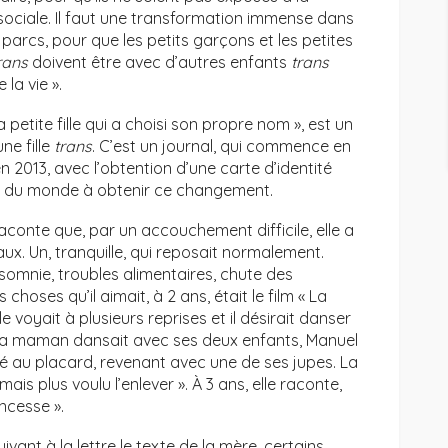
sociale. Il faut une transformation immense dans
parcs, pour que les petits garçons et les petites
rans
doivent être avec d’autres enfants
trans
 la vie ».
la petite fille qui a choisi son propre nom », est un
ne fille
trans
. C’est un journal, qui commence en
en 2013, avec l’obtention d’une carte d’identité
une du monde à obtenir ce changement.
conte que, par un accouchement difficile, elle a
. Un, tranquille, qui reposait normalement.
somnie, troubles alimentaires, chute des
 choses qu’il aimait, à 2 ans, était le film « La
l le voyait à plusieurs reprises et il désirait danser
 la maman dansait avec ses deux enfants, Manuel
llé au placard, revenant avec une de ses jupes. La
jamais plus voulu l’enlever ». À 3 ans, elle raconte,
incesse ».
vant à la lettre le texte de la mère, certains