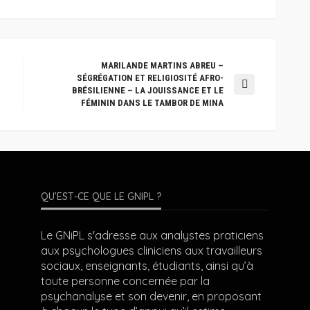
MARILANDE MARTINS ABREU –
SÉGRÉGATION ET RELIGIOSITÉ AFRO-
BRÉSILIENNE – LA JOUISSANCE ET LE
FÉMININ DANS LE TAMBOR DE MINA
QU’EST-CE QUE LE GNIPL ?
Le GNiPL s'adresse aux analystes praticiens
aux psychologues cliniciens aux travailleurs
sociaux, enseignants, étudiants, ainsi qu’à
toute personne concernée par la
psychanalyse et son devenir, en proposant