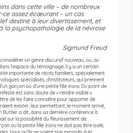
moins dans cette ville – de nombreux
st-ce assez écœurant – un cas
f destiné à leur divertissement, et
à la psychopathologie de la névrose
Sigmund Freud
considérer un genre discursif nouveau, ou, au
ans l’espace du témoignage, il y a un certain
té importante de récits familiers, spécialement
ologues spécialisés, d’instituteurs, qui prennent
 d’un garçon ou d’une petite fille
trans.
Du point de
nifeste est sans doute de « rendre visible »
-être de les faire connaître pour apporter de
raient exister, leur permettant, le moment arrivé,
th Buttler a dit, dans sa dernière conférence à
nnait sur la possibilité du fleurissement de
rçon ou la petite fille
trans
ne doit pas être isolé,
irs, pour qu’ils ne soient pas exposés à la