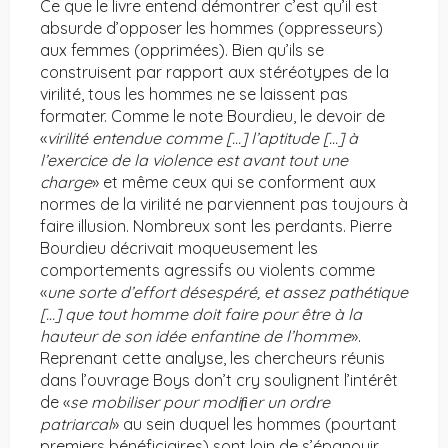
Ce que le livre entend démontrer c’est qu’il est
absurde d’opposer les hommes (oppresseurs)
aux femmes (opprimées). Bien qu’ils se
construisent par rapport aux stéréotypes de la
virilité, tous les hommes ne se laissent pas
formater. Comme le note Bourdieu, le devoir de
«
virilité entendue comme […] l’aptitude […] à
l’exercice de la violence est avant tout une
charge
» et même ceux qui se conforment aux
normes de la virilité ne parviennent pas toujours à
faire illusion. Nombreux sont les perdants. Pierre
Bourdieu décrivait moqueusement les
comportements agressifs ou violents comme
«
une sorte d’effort désespéré, et assez pathétique
[…] que tout homme doit faire pour être à la
hauteur de son idée enfantine de l’homme
».
Reprenant cette analyse, les chercheurs réunis
dans l’ouvrage Boys don’t cry soulignent l’intérêt
de «
se mobiliser pour modiﬁer un ordre
patriarcal
» au sein duquel les hommes (pourtant
premiers bénéficiaires) sont loin de s’épanouir.