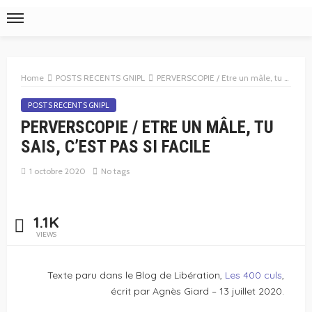
Home
POSTS RECENTS GNIPL
PERVERSCOPIE / Etre un mâle, tu sais, c’est pas si facile
POSTS RECENTS GNIPL
PERVERSCOPIE / ETRE UN MÂLE, TU
SAIS, C’EST PAS SI FACILE
1 octobre 2020
No tags
1.1K
VIEWS
Texte paru dans le Blog de Libération,
Les 400 culs
,
écrit par Agnès Giard – 13 juillet 2020.