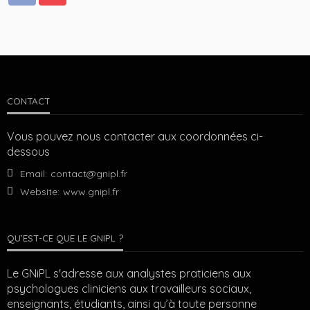
CONTACT
Vous pouvez nous contacter aux coordonnées ci-
dessous
Email:
contact@gnipl.fr
Website:
www.gnipl.fr
QU’EST-CE QUE LE GNIPL ?
Le GNiPL s'adresse aux analystes praticiens aux
psychologues cliniciens aux travailleurs sociaux,
enseignants, étudiants, ainsi qu’à toute personne