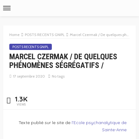
Home
POSTS RECENTS GNIPL
Marcel Czermak / De quelques phénomènes ségrégatifs /
POSTS RECENTS GNIPL
MARCEL CZERMAK / DE QUELQUES
PHÉNOMÈNES SÉGRÉGATIFS /
17 septembre 2020
No tags
1.3K
VIEWS
Texte publié sur le site de
l’Ecole psychanalytique de
Sainte-Anne