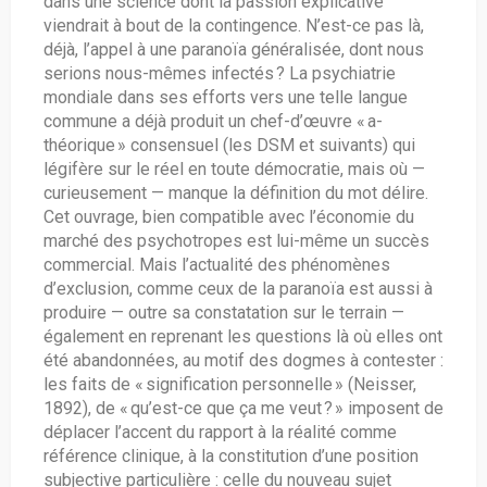
dans une science dont la passion explicative
viendrait à bout de la contingence. N’est-ce pas là,
déjà, l’appel à une paranoïa généralisée, dont nous
serions nous-mêmes infectés ? La psychiatrie
mondiale dans ses efforts vers une telle langue
commune a déjà produit un chef-d’œuvre « a-
théorique » consensuel (les DSM et suivants) qui
légifère sur le réel en toute démocratie, mais où —
curieusement — manque la définition du mot délire.
Cet ouvrage, bien compatible avec l’économie du
marché des psychotropes est lui-même un succès
commercial. Mais l’actualité des phénomènes
d’exclusion, comme ceux de la paranoïa est aussi à
produire — outre sa constatation sur le terrain —
également en reprenant les questions là où elles ont
été abandonnées, au motif des dogmes à contester :
les faits de « signification personnelle » (Neisser,
1892), de « qu’est-ce que ça me veut ? » imposent de
déplacer l’accent du rapport à la réalité comme
référence clinique, à la constitution d’une position
subjective particulière : celle du nouveau sujet