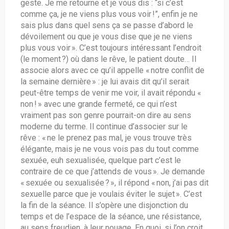
geste. Je me retourne et je vous dis : “si c’est
comme ça, je ne viens plus vous voir !”, enfin je ne
sais plus dans quel sens ça se passe d’abord le
dévoilement ou que je vous dise que je ne viens
plus vous voir ». C’est toujours intéressant l’endroit
(le moment ?) où dans le rêve, le patient doute… Il
associe alors avec ce qu’il appelle « notre conflit de
la semaine dernière » : je lui avais dit qu’il serait
peut-être temps de venir me voir, il avait répondu «
non ! » avec une grande fermeté, ce qui n’est
vraiment pas son genre pourrait-on dire au sens
moderne du terme. Il continue d’associer sur le
rêve : « ne le prenez pas mal, je vous trouve très
élégante, mais je ne vous vois pas du tout comme
sexuée, euh sexualisée, quelque part c’est le
contraire de ce que j’attends de vous ». Je demande
« sexuée ou sexualisée ? », il répond « non, j’ai pas dit
sexuelle parce que je voulais éviter le sujet ». C’est
la fin de la séance. Il s’opère une disjonction du
temps et de l’espace de la séance, une résistance,
au sens freudien, à leur nouage. En quoi, si l’on croit