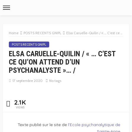
Home
POSTS RECENTS GNIPL
Elsa Caruelle-Quilin / « … C’est ce qu’on attend d’un psychanalyste »… /
POSTS RECENTS GNIPL
ELSA CARUELLE-QUILIN / « … C’EST
CE QU’ON ATTEND D’UN
PSYCHANALYSTE »… /
17 septembre 2020
No tags
2.1K
VIEWS
Texte publié sur le site de
l’Ecole psychanalytique de
Sainte-Anne