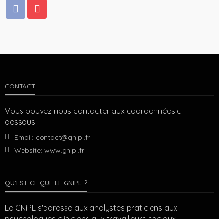
CONTACT
Vous pouvez nous contacter aux coordonnées ci-
dessous
Email:
contact@gnipl.fr
Website:
www.gnipl.fr
QU’EST-CE QUE LE GNIPL ?
Le GNiPL s'adresse aux analystes praticiens aux
psychologues cliniciens aux travailleurs sociaux,