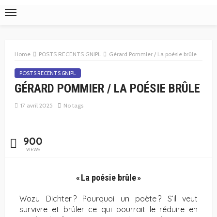
Home
POSTS RECENTS GNIPL
Gérard Pommier / La poésie brûle
POSTS RECENTS GNIPL
GÉRARD POMMIER / LA POÉSIE BRÛLE
17 avril 2025
No tags
900
VIEWS
« La poésie brûle »
Wozu Dichter ? Pourquoi un poète ? S’il veut
survivre et brûler ce qui pourrait le réduire en