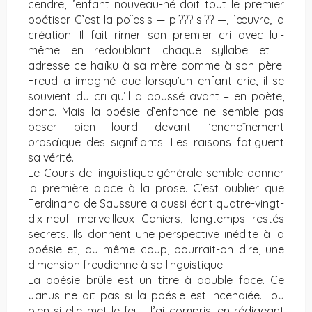
cendre, l’enfant nouveau-né doit tout le premier
poétiser. C’est la poïesis — p ??? s ?? —, l’œuvre, la
création. Il fait rimer son premier cri avec lui-
même en redoublant chaque syllabe et il
adresse ce haïku à sa mère comme à son père.
Freud a imaginé que lorsqu’un enfant crie, il se
souvient du cri qu’il a poussé avant – en poète,
donc. Mais la poésie d’enfance ne semble pas
peser bien lourd devant l’enchaînement
prosaïque des signifiants. Les raisons fatiguent
sa vérité.
Le Cours de linguistique générale semble donner
la première place à la prose. C’est oublier que
Ferdinand de Saussure a aussi écrit quatre-vingt-
dix-neuf merveilleux Cahiers, longtemps restés
secrets. Ils donnent une perspective inédite à la
poésie et, du même coup, pourrait-on dire, une
dimension freudienne à sa linguistique.
La poésie brûle est un titre à double face. Ce
Janus ne dit pas si la poésie est incendiée… ou
bien si elle met le feu. J’ai compris, en rédigeant