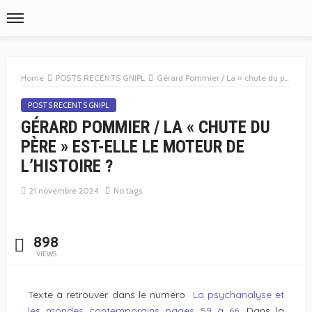
Home
POSTS RECENTS GNIPL
Gérard Pommier / La « chute du père » est-elle le moteur de l’histoire ?
POSTS RECENTS GNIPL
GÉRARD POMMIER / LA « CHUTE DU
PÈRE » EST-ELLE LE MOTEUR DE
L’HISTOIRE ?
21 novembre 2024
No tags
898
VIEWS
Texte à retrouver dans le numéro
La psychanalyse et
les mondes contemporains pages 59 à 66.
Dans la