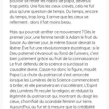
pouvoir se refiler les habits de papa, devenus
trop petits. Une fois les cieux crevés, cela ne fut
plus qu’une question de temps. Du temps, encore
du temps, trop long. Il arrive que les cieux se
referment : alors il fait moins beau.
Mais qui pourrait arrêter ce mouvement ? Dès le
premier jour, une femme tendit à Adam le fruit du
Savoir. Au dernier jour, le même Savoir devrait la
libérer. Ève fut une révolutionnaire ésotérique : si le
Dieu paternel s’évanouit au fond de l’univers, c’est
bien justement grâce au fruit de la connaissance !
Le fruit défendu de la science a surclassé la
causalité divine. Casse-toi donc la figure, maudit
Papa ! La chute du patriarcat s’est amorcée
lorsque les Lumières de la Science commencèrent
à briller, et elle persévéra en s’accélérant. L’Esprit
des Lumières fit reculer la religion, et réduisit la
légitimité du patriarcat qui, montrant du doigt les
cieux, s’horrifiait du scandale féminin sur terre.
Aujourd’hui, au fur et à mesure que la crédibilité