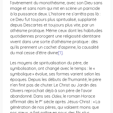
l’avènement du monothéisme, avec son Dieu sans
image et sans nom qui mit en scène un parricide
à la puissance deux. L’histoire ne s’arrêta pas là :
ce Dieu fut toujours plus spiritualisé, supplanté
depuis Descartes et toujours plus vite, par un
athéisme pratique. Même ceux dont les habitudes
quotidiennes prorogent une religiosité identitaire
vivent dans une sorte d’athéisme pratique : dès
qu’ils prennent un cachet d’aspirine, la causalité
du mal cesse d’être divine
[1]
.
Les moyens de spiritualisation du père, de
symbolisation, ont changé avec le temps : le «
symbolique » évolue, ses formes varient selon les
époques. Depuis les débuts de l’humanité, le père
n’en finit pas de chuter. Le Christ au Jardin des
Oliviers reprochait déjà à son père de l’avoir
abandonné. Dans ses
Odes
, le romain Horace
er
affirmait dès le I
siècle après Jésus-Christ : « La
génération de nos pères, qui valaient moins que
nos aïeux, a fait naître en nous des fils plus