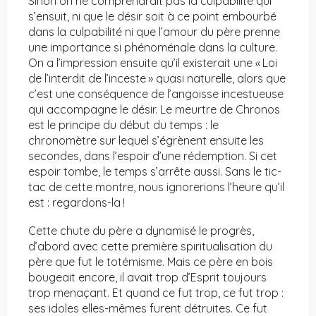
Sinon on ne comprendrait pas la culpabilité qui
s’ensuit, ni que le désir soit à ce point embourbé
dans la culpabilité ni que l’amour du père prenne
une importance si phénoménale dans la culture.
On a l’impression ensuite qu’il existerait une « Loi
de l’interdit de l’inceste » quasi naturelle, alors que
c’est une conséquence de l’angoisse incestueuse
qui accompagne le désir. Le meurtre de Chronos
est le principe du début du temps : le
chronomètre sur lequel s’égrènent ensuite les
secondes, dans l’espoir d’une rédemption. Si cet
espoir tombe, le temps s’arrête aussi. Sans le tic-
tac de cette montre, nous ignorerions l’heure qu’il
est : regardons-la !
Cette chute du père a dynamisé le progrès,
d’abord avec cette première spiritualisation du
père que fut le totémisme. Mais ce père en bois
bougeait encore, il avait trop d’Esprit toujours
trop menaçant. Et quand ce fut trop, ce fut trop :
ses idoles elles-mêmes furent détruites. Ce fut