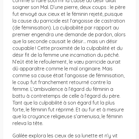
comme si faire souffrir la cause du désir allait
soigner son Mal. D’une pierre, deux coups : le père
fut envoyé aux cieux et le féminin rejeté, puisque
la cause du parricide est l’angoisse de castration
(de féminisation). La culpabilité par rapport au
premier engendra une demande de pardon, alors
que la seconde causait le désir… mais un désir
coupable ! Cette proximité de la culpabilité et du
désir fit de la femme une incarnation du péché.
N’eût été le refoulement, le vœu parricide aurait
dû apparaître comme le mal originaire. Mais
comme sa cause était l’angoisse de féminisation,
le coup fut franchement retourné contre la
femme. L’ambivalence à l’égard du féminin a
battu à contretemps de celle à l’égard du père.
Tant que la culpabilité à son égard fut la plus
forte, le féminin fut réprimé. Et au fur et à mesure
que la croyance religieuse s’amenuisa, le féminin
releva la tête.
Galilée explora les cieux de sa lunette et n’y vit