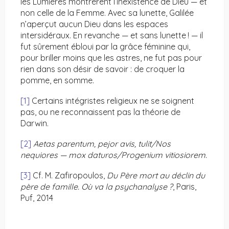
les Lumières montrèrent l’inexistence de Dieu — et
non celle de la Femme. Avec sa lunette, Galilée
n’aperçut aucun Dieu dans les espaces
intersidéraux. En revanche — et sans lunette ! — il
fut sûrement ébloui par la grâce féminine qui,
pour briller moins que les astres, ne fut pas pour
rien dans son désir de savoir : de croquer la
pomme, en somme.
[1]
Certains intégristes religieux ne se soignent
pas, ou ne reconnaissent pas la théorie de
Darwin.
[2]
Aetas parentum, pejor avis, tulit/Nos
nequiores — mox daturos/Progenium vitiosiorem.
[3]
Cf. M. Zafiropoulos,
Du Père mort au déclin du
père de famille. Où va la psychanalyse
?
, Paris,
Puf, 2014