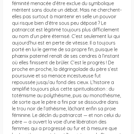
féminité menacée d’être exclue du symbolique
méritent sans doute un débat. Mais ne cherchent-
elles pas surtout à maintenir en selle un pouvoir
qui risque bien d’être sous peu déposé ? Le
patriarcat est légitimé toujours plus difficilement
au nom d’un père éternisé. C’est seulement lui qui
aujourd’hui est en perte de vitesse. Il a toujours
porté en lui le germe de sa propre fin, puisque le
phœnix paternel renaît de ses cendres à l’instant
où elles finissent de brûler. C’est le progrès ! De
proche en proche, la dégringolade du père s’est
poursuivie et sa menace incestueuse fut
repoussée jusqu’au fond des cieux. L’histoire a
amplifié toujours plus cette spiritualisation : du
totémisme au polythéisme, puis au monothéisme,
de sorte que le père a fini par se dissoudre dans
le trou noir de l’athéisme, lâchant enfin sa proie
féminine. Le déclin du patriarcat — et non celui du
père — a ouvert la voie d’une libération des
femmes qui a progressé au fur et à mesure que