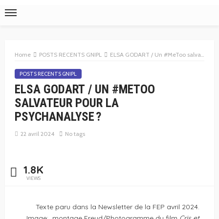
Home
POSTS RECENTS GNIPL
ELSA GODART / Un #MeToo salvateur pour la psychanalyse ?
POSTS RECENTS GNIPL
ELSA GODART / UN #METOO
SALVATEUR POUR LA
PSYCHANALYSE ?
22 avril 2024
No tags
1.8K
VIEWS
Texte paru dans la Newsletter de la FEP avril 2024.
Image: montage Freud/Photogramme du film
Cris et