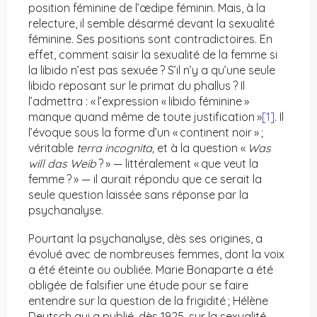
position féminine de l’œdipe féminin. Mais, à la
relecture, il semble désarmé devant la sexualité
féminine. Ses positions sont contradictoires. En
effet, comment saisir la sexualité de la femme si
la libido n’est pas sexuée ? S’il n’y a qu’une seule
libido reposant sur le primat du phallus ? Il
l’admettra : « l’expression « libido féminine »
manque quand même de toute justification »
[1]
. Il
l’évoque sous la forme d’un « continent noir » ;
véritable
terra incognita,
et à la question «
Was
will das Weib
? » — littéralement « que veut la
femme ? » — il aurait répondu que ce serait la
seule question laissée sans réponse par la
psychanalyse.
Pourtant la psychanalyse, dès ses origines, a
évolué avec de nombreuses femmes, dont la voix
a été éteinte ou oubliée. Marie Bonaparte a été
obligée de falsifier une étude pour se faire
entendre sur la question de la frigidité ; Hélène
Deutsch qui a publié, dès 1925, sur la sexualité