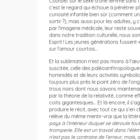
Courbet sur le sexe d’une femme sans têt
c’est le regard qui échoue à pénétrer p
curiosité infantile bien sûr (comment un
sortir ?), mais aussi pour les adultes, y
par l’imagerie médicale, leur reste sou
dans notre tradition culturelle, nous s
Esprit ! Les jeunes générations fussent
sur l’amour courtois…
Et la sublimation n’est pas moins à l’œu
suscitée, celle des paléoanthropologues 
hominidés et de leurs activités symbol
toujours plus près le point zéro de l’origi
trous noirs dont nous savons maintenant
par la théorie de la relativité, comme e
coïts gigantesques… Et là encore, il s’a
produire le récit, avec tout ce qui s’en 
relève du même mentir-vrai que la littér
pays à l’intérieur duquel se déroule to
tromperie. Elle est un travail dans l’élém
n’est pas le contraire de l’erreur, mai