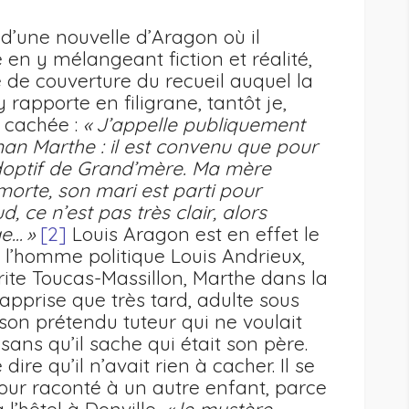
re d’une nouvelle d’Aragon où il
en y mélangeant fiction et réalité,
de couverture du recueil auquel la
y rapporte en filigrane, tantôt je,
le cachée :
« J’appelle publiquement
n Marthe : il est convenu que pour
adoptif de Grand’mère. Ma mère
 morte, son mari est parti pour
, ce n’est pas très clair, alors
e… »
[2]
Louis Aragon est en effet le
e l’homme politique Louis Andrieux,
ite Toucas-Massillon, Marthe dans la
 apprise que très tard, adulte sous
e son prétendu tuteur qui ne voulait
sans qu’il sache qui était son père.
ire qu’il n’avait rien à cacher. Il se
jour raconté à un autre enfant, parce