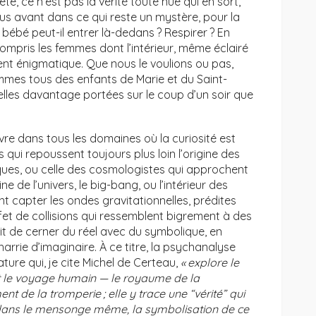
e, ce n’est pas la vérité toute nue qui en sort,
lus avant dans ce qui reste un mystère, pour la
 bébé peut-il entrer là-dedans ? Respirer ? En
 compris les femmes dont l’intérieur, même éclairé
vent énigmatique. Que nous le voulions ou pas,
ommes tous des enfants de Marie et du Saint-
-elles davantage portées sur le coup d’un soir que
vre dans tous les domaines où la curiosité est
qui repoussent toujours plus loin l’origine des
iques, ou celle des cosmologistes qui approchent
ne de l’univers, le big-bang, ou l’intérieur des
 capter les ondes gravitationnelles, prédites
ffet de collisions qui ressemblent bigrement à des
git de cerner du réel avec du symbolique, en
charrie d’imaginaire. À ce titre, la psychanalyse
ature qui, je cite Michel de Certeau,
« explore le
ut le voyage humain — le royaume de la
ent de la tromperie ; elle y trace une “vérité” qui
s, dans le mensonge même, la symbolisation de ce