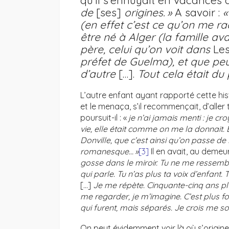
qu’il s’ennuyait en vacances à
de
[ses]
origines. »
A savoir :
«
(en effet c’est ce qu’on me ra
être né à Alger (la famille av
père, celui qu’on voit dans
Les
préfet de Guelma), et que peut-
d’autre
[…].
Tout cela était du
L’autre enfant ayant rapporté cette hist
et le menaça, s’il recommençait, d’alle
poursuit-il : «
je n’ai jamais menti : je cr
vie, elle était comme on me la donnait. 
Donville, que c’est ainsi qu’on passe de 
romanesque… »
[3]
Il en avait, au demeu
gosse dans le miroir. Tu ne me ressemb
qui parle. Tu n’as plus ta voix d’enfant.
[…]
Je me répète. Cinquante-cinq ans pl
me regarder, je m’imagine. C’est plus f
qui furent, mais séparés. Je crois me sou
On peut évidemment voir là où s’origine 