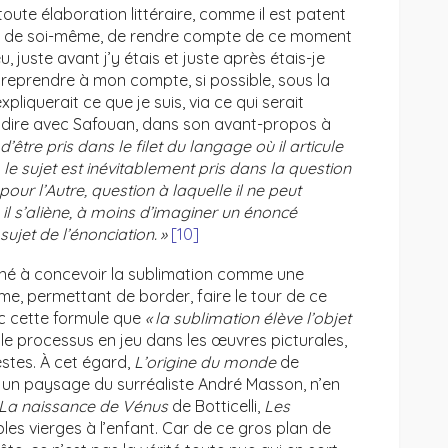
toute élaboration littéraire, comme il est patent
cit de soi-même, de rendre compte de ce moment
 juste avant j’y étais et juste après étais-je
à reprendre à mon compte, si possible, sous la
iquerait ce que je suis, via ce qui serait
e dire avec Safouan, dans son avant-propos à
 d’être pris dans le filet du langage où il articule
le sujet est inévitablement pris dans la question
 pour l’Autre, question à laquelle il ne peut
il s’aliène, à moins d’imaginer un énoncé
jet de l’énonciation. »
[10]
né à concevoir la sublimation comme une
asme, permettant de border, faire le tour de ce
vec cette formule que
« la sublimation élève l’objet
si le processus en jeu dans les œuvres picturales,
estes. À cet égard,
L’origine du monde
de
e un paysage du surréaliste André Masson, n’en
La naissance de Vénus
de Botticelli,
Les
es vierges à l’enfant. Car de ce gros plan de