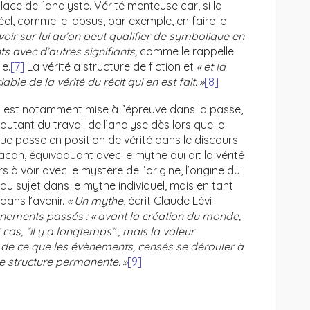
ace de l’analyste. Vérité menteuse car, si la
éel, comme le lapsus, par exemple, en faire le
oir sur lui qu’on peut qualifier de symbolique en
ts avec d’autres signifiants,
comme le rappelle
ie.
[7]
La vérité a structure de fiction et
« et la
le de la vérité du récit qui en est fait. »
[8]
ion est notamment mise à l’épreuve dans la passe,
ut autant du travail de l’analyse dès lors que le
que passe en position de vérité dans le discours
Lacan, équivoquant avec le mythe qui dit la vérité
s à voir avec le mystère de l’origine, l’origine du
 du sujet dans le mythe individuel, mais en tant
dans l’avenir.
« Un mythe
, écrit Claude Lévi-
nements passés : « avant la création du monde,
cas, “il y a longtemps” ; mais la valeur
t de ce que les évènements, censés se dérouler à
 structure permanente. »
[9]