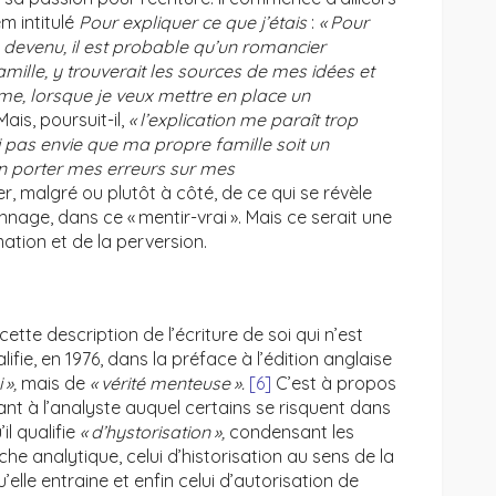
em intitulé
Pour expliquer ce que j’étais
:
« Pour
is devenu, il est probable qu’un romancier
ille, y trouverait les sources de mes idées et
me, lorsque je veux mettre en place un
ais, poursuit-il,
« l’explication me paraît trop
ai pas envie que ma propre famille soit un
en porter mes erreurs sur mes
r, malgré ou plutôt à côté, de ce qui se révèle
nnage, dans ce « mentir-vrai ». Mais ce serait une
mation et de la perversion.
cette description de l’écriture de soi qui n’est
fie, en 1976, dans la préface à l’édition anglaise
 »,
mais de
« vérité menteuse ».
[6]
C’est à propos
t à l’analyste auquel certains se risquent dans
il qualifie
« d’hystorisation »,
condensant les
che analytique, celui d’historisation au sens de la
elle entraine et enfin celui d’autorisation de