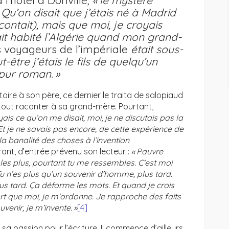
 l’hôtel à Donville,
« le mystère
 Qu’on disait que j’étais né à
Madrid
contait), mais que moi, je croyais
ait habité l’Algérie quand mon grand-
 voyageurs de l’impériale
était sous-
être j’étais le fils de quelqu’un
 pur roman. »
oire à son père, ce dernier le traita de salopiaud
r tout raconter à sa grand-mère. Pourtant,
oyais ce qu’on me disait, moi
,
je ne discutais pas la
Et je ne savais pas encore, de cette expérience de
la banalité des choses à l’invention
rant, d’entrée prévenu son lecteur :
« Pauvre
les plus, pourtant tu me ressembles. C’est moi
 Tu n’es plus qu’un souvenir d’homme, plus tard.
us tard. Ça déforme les mots. Et quand je crois
ort que moi, je m’ordonne. Je rapproche des faits
venir, je m’invente. »
[4]
sa passion pour l’écriture. Il commence d’ailleurs