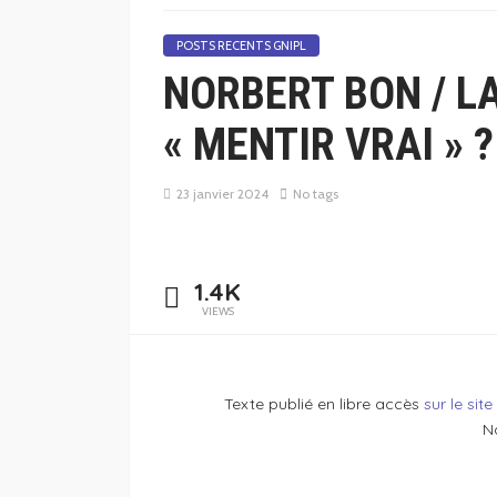
POSTS RECENTS GNIPL
NORBERT BON / L
« MENTIR VRAI » ?
23 janvier 2024
No tags
1.4K
VIEWS
Texte publié en libre accès
sur le site
N