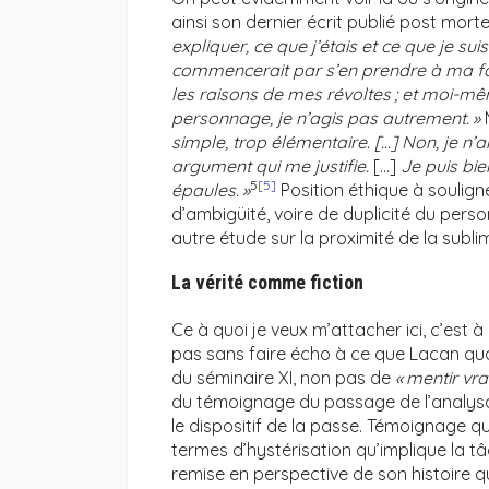
ainsi son dernier écrit publié post mort
expliquer, ce que j’étais et ce que je su
commencerait par s’en prendre à ma fam
les raisons de mes révoltes ; et moi-mê
personnage, je n’agis pas autrement. »
M
simple, trop élémentaire. […] Non, je n’
argument qui me justifie.
[…]
Je puis bi
5
[5]
épaules. »
Position éthique à souligne
d’ambigüité, voire de duplicité du perso
autre étude sur la proximité de la subli
La vérité comme fiction
Ce à quoi je veux m’attacher ici, c’est à 
pas sans faire écho à ce que Lacan quali
du séminaire XI, non pas de
« mentir vrai
du témoignage du passage de l’analysan
le dispositif de la passe. Témoignage qu’
termes d’hystérisation qu’implique la tâ
remise en perspective de son histoire qu’