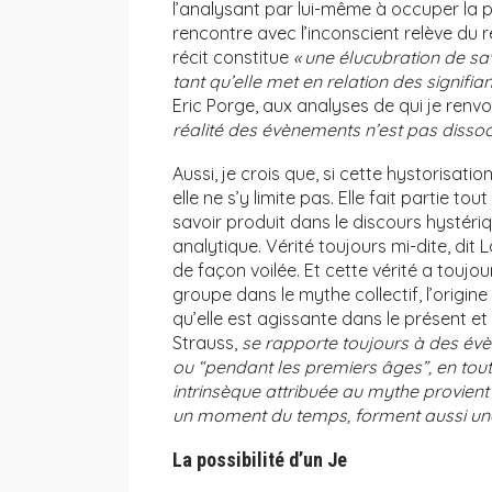
l’analysant par lui-même à occuper la pl
rencontre avec l’inconscient relève du r
récit constitue
« une élucubration de sav
tant qu’elle met en relation des signifian
Eric Porge, aux analyses de qui je renvo
réalité des évènements n’est pas dissociab
Aussi, je crois que, si cette hystorisat
elle ne s’y limite pas. Elle fait partie to
savoir produit dans le discours hystéri
analytique. Vérité toujours mi-dite, dit 
de façon voilée. Et cette vérité a toujour
groupe dans le mythe collectif, l’origine
qu’elle est agissante dans le présent et 
Strauss,
se rapporte toujours à des évè
ou “pendant les premiers âges”, en tout 
intrinsèque attribuée au mythe provien
un moment du temps, forment aussi une
La possibilité d’un Je