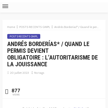
Home
POSTS RECENTS GNIPL
Andrés Borderías* / Quand le permis devient obligatoire : l’autoritarisme de la jouissance
POSTS RECENTS GNIPL
ANDRÉS BORDERÍAS* / QUAND LE
PERMIS DEVIENT
OBLIGATOIRE : L’AUTORITARISME DE
LA JOUISSANCE
20 juillet 2023
No tags
877
VIEWS