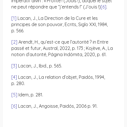
impératif divin : « Profite ! (Jouis !), auquel le sujet
ne peut répondre que “j’entends !” (J’ouïs !)
[6]
.
[1]
Lacan, J., La Direction de la Cure et les
principes de son pouvoir, Ecrits, Siglo XXI, 1984,
p. 566.
[2]
Arendt, H., qu’est-ce que l’autorité ? in Entre
passé et futur, Austral, 2022, p. 173 ; Kojève, A., La
notion d’autorité, Página Indómita, 2020, p. 61.
[3]
Lacan, J., Ibid., p. 565.
[4]
Lacan, J., La relation d’objet, Paidós, 1994,
p. 280.
[5]
Idem, p. 281.
[6]
Lacan, J., Angoisse, Paidós, 2006 p. 91.