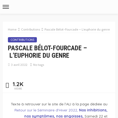
Home
Contributions
Pascale Bélot-Fourcade – L’euphorie du genre
CONTRIBUTIONS
PASCALE BÉLOT-FOURCADE –
L’EUPHORIE DU GENRE
3 avril 2022
No tags
1.2K
VIEWS
Texte à retrouver sur le site de l’ALI à la page dédiée au
Retour sur le Séminaire d’Hiver 2022,
Nos inhibitions,
nos symptômes, nos angoisses,
Samedi 22 et