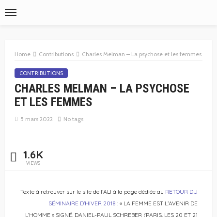
Home
Contributions
Charles Melman – La psychose et les femmes
CONTRIBUTIONS
CHARLES MELMAN – LA PSYCHOSE
ET LES FEMMES
5 mars 2022
No tags
1.6K
VIEWS
Texte à retrouver sur le site de l’ALI à la page dédiée au
RETOUR DU
SÉMINAIRE D’HIVER 2018
: « LA FEMME EST L’AVENIR DE
L’HOMME » SIGNÉ, DANIEL-PAUL SCHREBER (PARIS, LES 20 ET 21