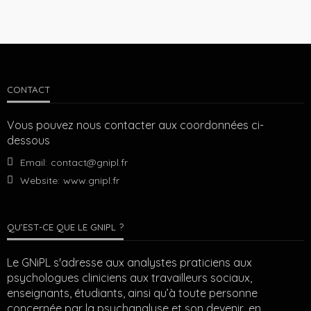
CONTACT
Vous pouvez nous contacter aux coordonnées ci-
dessous
Email:
contact@gnipl.fr
Website:
www.gnipl.fr
QU’EST-CE QUE LE GNIPL ?
Le GNiPL s'adresse aux analystes praticiens aux
psychologues cliniciens aux travailleurs sociaux,
enseignants, étudiants, ainsi qu’à toute personne
concernée par la psychanalyse et son devenir, en