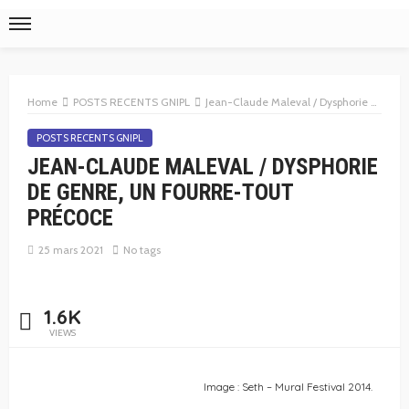
Home
POSTS RECENTS GNIPL
Jean-Claude Maleval / Dysphorie de genre, un fourre-tout précoce
POSTS RECENTS GNIPL
JEAN-CLAUDE MALEVAL / DYSPHORIE
DE GENRE, UN FOURRE-TOUT
PRÉCOCE
25 mars 2021
No tags
1.6K
VIEWS
Image : Seth – Mural Festival 2014.