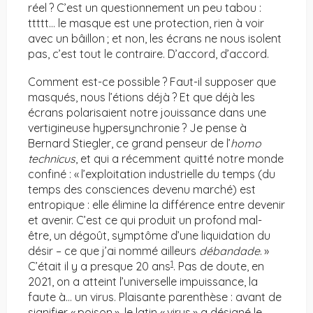
réel ? C’est un questionnement un peu tabou :
ttttt… le masque est une protection, rien à voir
avec un bâillon ; et non, les écrans ne nous isolent
pas, c’est tout le contraire. D’accord, d’accord.
Comment est-ce possible ? Faut-il supposer que
masqués, nous l’étions déjà ? Et que déjà les
écrans polarisaient notre jouissance dans une
vertigineuse hypersynchronie ? Je pense à
Bernard Stiegler, ce grand penseur de l’
homo
technicus
, et qui a récemment quitté notre monde
confiné : « l’exploitation industrielle du temps (du
temps des consciences devenu marché) est
entropique : elle élimine la différence entre devenir
et avenir. C’est ce qui produit un profond mal-
être, un dégoût, symptôme d’une liquidation du
désir – ce que j’ai nommé ailleurs
débandade
. »
1
C’était il y a presque 20 ans
. Pas de doute, en
2021, on a atteint l’universelle impuissance, la
faute à… un virus. Plaisante parenthèse : avant de
signifier « poison », le latin « virus » a désigné le