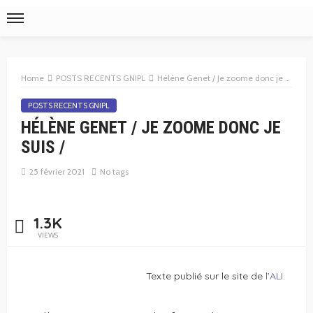
Home
POSTS RECENTS GNIPL
Hélène Genet / Je zoome donc je suis /
POSTS RECENTS GNIPL
HÉLÈNE GENET / JE ZOOME DONC JE
SUIS /
25 février 2021
No tags
1.3K
VIEWS
Texte publié sur le site de
l’ALI
.