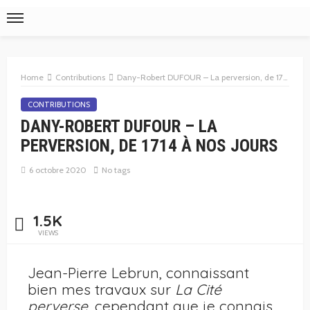
Home
Contributions
Dany-Robert DUFOUR – La perversion, de 1714 à nos jours
CONTRIBUTIONS
DANY-ROBERT DUFOUR – LA
PERVERSION, DE 1714 À NOS JOURS
6 octobre 2020
No tags
1.5K
VIEWS
Jean-Pierre Lebrun, connaissant
bien mes travaux sur
La Cité
perverse,
cependant que je connais