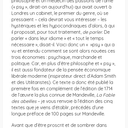
philosophe et un médecin des passions de l’âme
(« psy », dirait-on aujourd’hui) qui avait ouvert à
Londres un cabinet, le premier du genre, où se
pressaient – cela devrait vous intéresser – les
hystériques et les hypocondriaques d’alors, à qui
il proposait, pour tout traitement,
de parler
. De
parler « dans leur idiome » et « tout le temps
nécessaire », disait-il. Voici donc un « »psy » qui a
vu et entendu comment se sont alors nouées ces
trois économies : psychique, marchande et
politique. Car, en plus d’être philosophe et « psy »,
il est aussi fondateur de la pensée économique
libérale moderne (inspirateur direct d’Adam Smith
et des Utilitaristes). Ce texte a donc été publié la
première fois en complément de l’édition de 1714
de l’œuvre la plus connue de Mandeville,
La Fable
des abeilles
– je vous renvoie à l’édition des cinq
textes que je viens d’établir, précédés d’une
longue préface de 100 pages sur Mandeville.
Avant que d’être proscrit et de sombrer dans