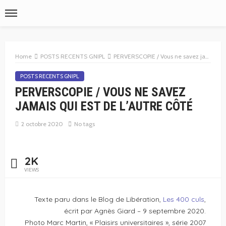
Home
POSTS RECENTS GNIPL
PERVERSCOPIE / Vous ne savez jamais qui est de l’autre côté
POSTS RECENTS GNIPL
PERVERSCOPIE / VOUS NE SAVEZ
JAMAIS QUI EST DE L’AUTRE CÔTÉ
2 octobre 2020
No tags
2K
VIEWS
Texte paru dans le Blog de Libération,
Les 400 culs
,
écrit par Agnès Giard – 9 septembre 2020.
Photo Marc Martin, « Plaisirs universitaires », série 2007