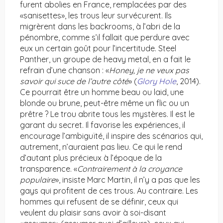
furent abolies en France, remplacées par des
«sanisettes», les trous leur survécurent. Ils
migrèrent dans les backrooms, à l’abri de la
pénombre, comme s’il fallait que perdure avec
eux un certain goût pour l’incertitude. Steel
Panther, un groupe de heavy metal, en a fait le
refrain d’une chanson : «
Honey, je ne veux pas
savoir qui suce de l’autre côté
» (
Glory Hole
, 2014).
Ce pourrait être un homme beau ou laid, une
blonde ou brune, peut-être même un flic ou un
prêtre ? Le trou abrite tous les mystères. Il est le
garant du secret. Il favorise les expériences, il
encourage l’ambiguïté, il inspire des scénarios qui,
autrement, n’auraient pas lieu. Ce qui le rend
d’autant plus précieux à l’époque de la
transparence. «
Contrairement à la croyance
populaire
», insiste Marc Martin, il n’y a pas que les
gays qui profitent de ces trous. Au contraire. Les
hommes qui refusent de se définir, ceux qui
veulent du plaisir sans avoir à soi-disant