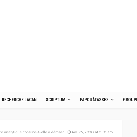
RECHERCHE LACAN
SCRIPTUM
PAPOUÂTASSEZ
GROUPE
ytique consiste-t-elle à démasquer le réel ?
Avr. 25, 2020 at 11:01 am