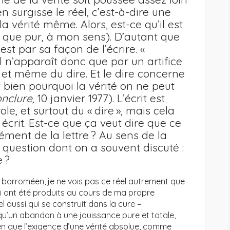
 surgisse le réel, c’est-à-dire une
a vérité même. Alors, est-ce qu’il est
ut que pur, à mon sens). D’autant que
c’est par sa façon de l’écrire. «
éel n’apparaît donc que par un artifice
le et même du dire. Et le dire concerne
st bien pourquoi la vérité on ne peut
nclure
, 10 janvier 1977). L’écrit est
ole, et surtout du « dire », mais cela
 écrit. Est-ce que ça veut dire que ce
rcément de la lettre ? Au sens de la
 question dont on a souvent discuté :
e ?
 borroméen, je ne vois pas ce réel autrement que
ui ont été produits au cours de ma propre
el aussi qui se construit dans la cure –
 qu’un abandon à une jouissance pure et totale,
n que l’exigence d’une vérité absolue, comme