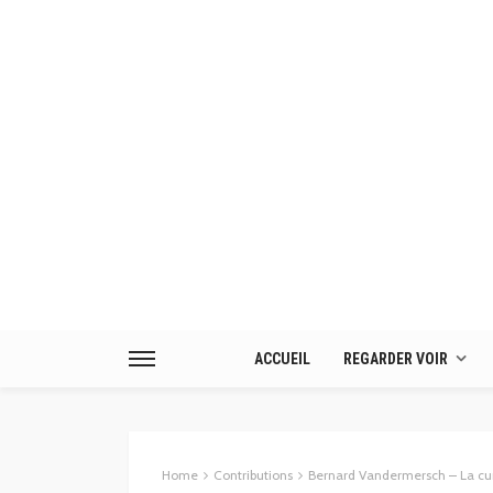
ACCUEIL
REGARDER VOIR
Home
Contributions
Bernard Vandermersch – La cure anal