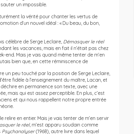
e sauter un impossible.
turément la vérité pour chanter les vertus de
romotion d’un nouvel idéal : « Du beau, du bon,
fois célèbre de Serge Leclaire,
Démasquer le réel
ndant les vacances, mais en fait il n’était pas chez
week-end. Mais je vais quand même tenter de m’en
outais bien que, en cette réminiscence de
 être un peu touché par la position de Serge Leclaire,
d’être fidèle à l’enseignement du maître, Lacan, et
i déchire en permanence son texte, avec une
, mais qui est assez perceptible. En plus, c’est
ciens et qui nous rappellent notre propre entrée
héorie.
e relire en entier. Mais je vais tenter de m’en servir
squer le réel
, m’est apparu soudain comme
s
Psychanalyser
(1968), autre livre dans lequel