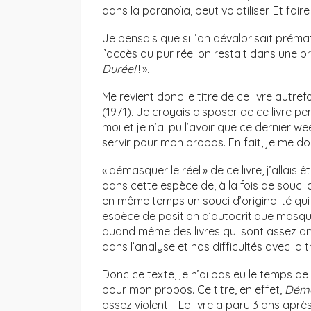
dans la paranoïa, peut volatiliser. Et fair
Je pensais que si l’on dévalorisait préma
l’accès au pur réel on restait dans une p
Duréel
! ».
Me revient donc le titre de ce livre autre
(1971). Je croyais disposer de ce livre pe
moi et je n’ai pu l’avoir que ce dernier 
servir pour mon propos. En fait, je me d
« démasquer le réel » de ce livre, j’allais
dans cette espèce de, à la fois de souci 
en même temps un souci d’originalité qu
espèce de position d’autocritique masquée
quand même des livres qui sont assez an
dans l’analyse et nos difficultés avec la t
Donc ce texte, je n’ai pas eu le temps de l
pour mon propos. Ce titre, en effet,
Déma
assez violent. Le livre a paru 3 ans aprè