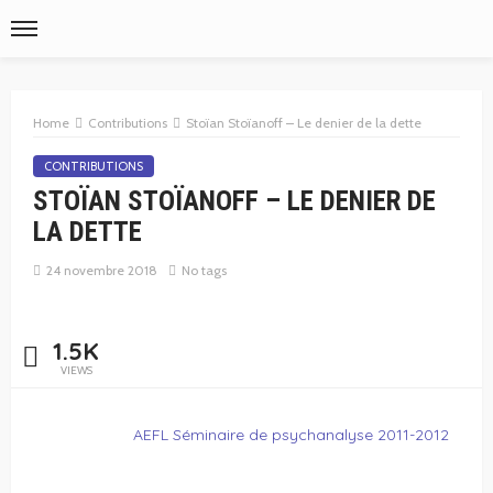
Home
Contributions
Stoïan Stoïanoff – Le denier de la dette
CONTRIBUTIONS
STOÏAN STOÏANOFF – LE DENIER DE
LA DETTE
24 novembre 2018
No tags
1.5K
VIEWS
AEFL Séminaire de psychanalyse 2011-2012