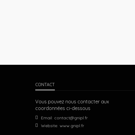
CONTACT
Vous pouvez nous contacter aux
coordonnées ci-dessous
Email:
contact@gnipl.fr
Website:
www.gnipl.fr