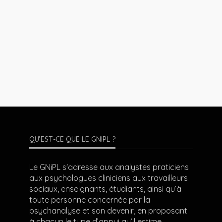
QU’EST-CE QUE LE GNIPL ?
Le GNiPL s'adresse aux analystes praticiens
aux psychologues cliniciens aux travailleurs
sociaux, enseignants, étudiants, ainsi qu’à
toute personne concernée par la
psychanalyse et son devenir, en proposant
à chacun le type d’appui qu’il estime