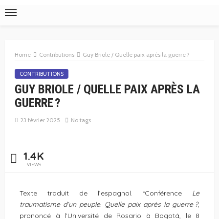
Home
Contributions
Guy Briole / Quelle paix après la guerre ?
CONTRIBUTIONS
GUY BRIOLE / QUELLE PAIX APRÈS LA
GUERRE ?
23 février 2025
No tags
1.4K
VIEWS
Texte traduit de l’espagnol. *Conférence
Le
traumatisme d’un peuple. Quelle paix après la guerre
?
,
prononcé à l’Université de Rosario à Bogotá, le 8