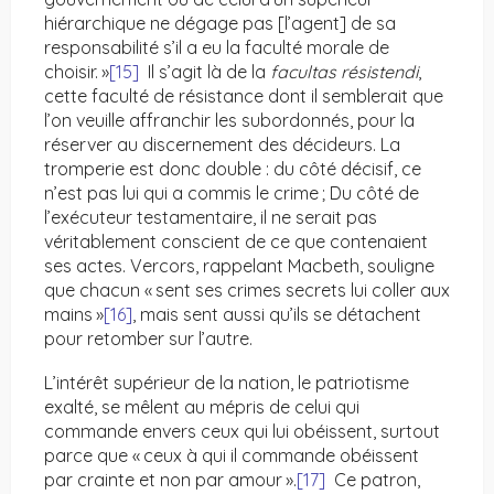
hiérarchique ne dégage pas [l’agent] de sa
responsabilité s’il a eu la faculté morale de
choisir. »
[15]
Il s’agit là de la
facultas résistendi
,
cette faculté de résistance dont il semblerait que
l’on veuille affranchir les subordonnés, pour la
réserver au discernement des décideurs. La
tromperie est donc double : du côté décisif, ce
n’est pas lui qui a commis le crime ; Du côté de
l’exécuteur testamentaire, il ne serait pas
véritablement conscient de ce que contenaient
ses actes. Vercors, rappelant Macbeth, souligne
que chacun « sent ses crimes secrets lui coller aux
mains »
[16]
, mais sent aussi qu’ils se détachent
pour retomber sur l’autre.
L’intérêt supérieur de la nation, le patriotisme
exalté, se mêlent au mépris de celui qui
commande envers ceux qui lui obéissent, surtout
parce que « ceux à qui il commande obéissent
par crainte et non par amour ».
[17]
Ce patron,