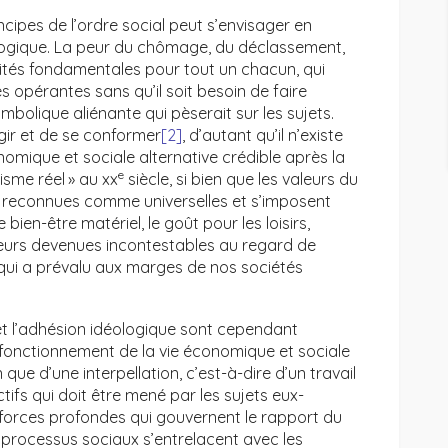
ncipes de l’ordre social peut s’envisager en
ogique. La peur du chômage, du déclassement,
rités fondamentales pour tout un chacun, qui
es opérantes sans qu’il soit besoin de faire
bolique aliénante qui pèserait sur les sujets.
gir et de se conformer
[2]
, d’autant qu’il n’existe
omique et sociale alternative crédible après la
e
isme réel » au xx
siècle, si bien que les valeurs du
t reconnues comme universelles et s’imposent
le bien-être matériel, le goût pour les loisirs,
leurs devenues incontestables au regard de
e qui a prévalu aux marges de nos sociétés
 et l’adhésion idéologique sont cependant
 fonctionnement de la vie économique et sociale
que d’une interpellation, c’est-à-dire d’un travail
ifs qui doit être mené par les sujets eux-
forces profondes qui gouvernent le rapport du
s processus sociaux s’entrelacent avec les