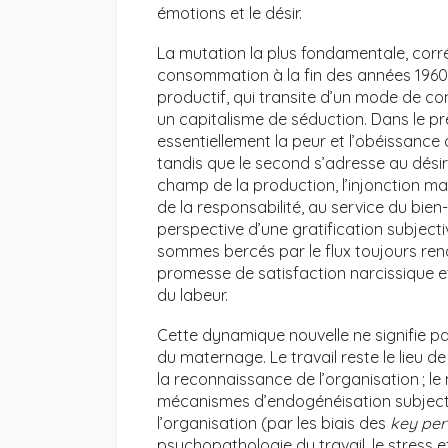
émotions et le désir.
La mutation la plus fondamentale, corr
consommation à la fin des années 1960
productif, qui transite d’un mode de co
un capitalisme de séduction. Dans le pr
essentiellement la peur et l’obéissance 
tandis que le second s’adresse au désir,
champ de la production, l’injonction ma
de la responsabilité, au service du bien-
perspective d’une gratification subjec
sommes bercés par le flux toujours reno
promesse de satisfaction narcissique et
du labeur.
Cette dynamique nouvelle ne signifie pa
du maternage. Le travail reste le lieu d
la reconnaissance de l’organisation ; l
mécanismes d’endogénéisation subject
l’organisation (par les biais des
key per
psychopathologie du travail, le stress e