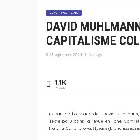
CONTRIBUTIONS
DAVID MUHLMANN
CAPITALISME COL
26 septembre 2024
No tags
1.1K
VIEWS
Extrait de l’ouvrage de David Muhlmann
Texte paru dans la revue en ligne
Contre
Natalia Goncharova, Прачки (Blanchisseuses