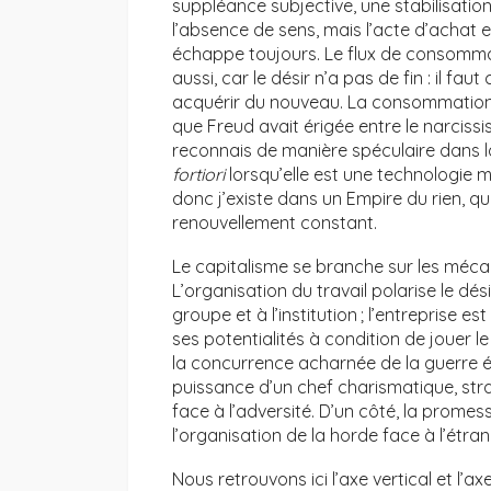
suppléance subjective, une stabilisation
l’absence de sens, mais l’acte d’achat e
échappe toujours. Le flux de consommati
aussi, car le désir n’a pas de fin : il f
acquérir du nouveau. La consommation es
que Freud avait érigée entre le narcissi
reconnais de manière spéculaire dans
fortiori
lorsqu’elle est une technologie 
donc j’existe dans un Empire du rien, qu
renouvellement constant.
Le capitalisme se branche sur les méca
L’organisation du travail polarise le d
groupe et à l’institution ; l’entreprise es
ses potentialités à condition de jouer l
la concurrence acharnée de la guerre é
puissance d’un chef charismatique, str
face à l’adversité. D’un côté, la promes
l’organisation de la horde face à l’étran
Nous retrouvons ici l’axe vertical et l’