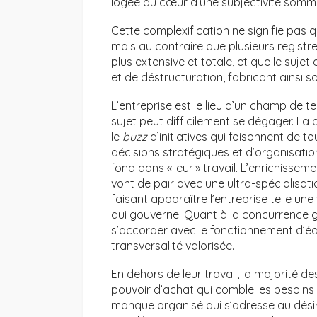
logée au cœur d’une subjectivité sommée
Cette complexification ne signifie pas 
mais au contraire que plusieurs registre
plus extensive et totale, et que le suje
et de déstructuration, fabricant ainsi s
L’entreprise est le lieu d’un champ de ten
sujet peut difficilement se dégager. La pr
le
buzz
d’initiatives qui foisonnent de t
décisions stratégiques et d’organisatio
fond dans « leur » travail. L’enrichissem
vont de pair avec une ultra-spécialisatio
faisant apparaître l’entreprise telle un
qui gouverne. Quant à la concurrence g
s’accorder avec le fonctionnement d’équ
transversalité valorisée.
En dehors de leur travail, la majorité
pouvoir d’achat qui comble les besoins
manque organisé qui s’adresse au désir