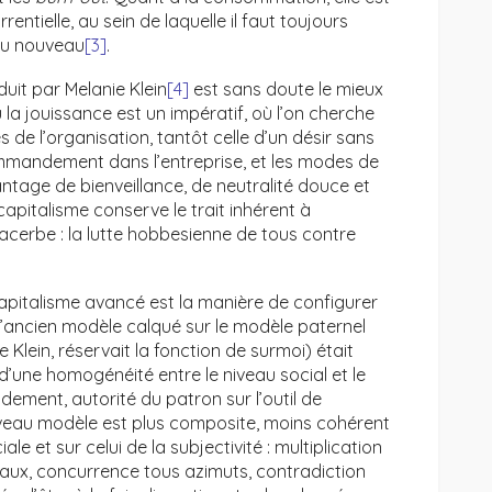
entielle, au sein de laquelle il faut toujours
 du nouveau
[3]
.
uit par Melanie Klein
[4]
est sans doute le mieux
a jouissance est un impératif, où l’on cherche
s de l’organisation, tantôt celle d’un désir sans
mandement dans l’entreprise, et les modes de
tage de bienveillance, de neutralité douce et
apitalisme conserve le trait inhérent à
exacerbe : la lutte hobbesienne de tous contre
capitalisme avancé est la manière de configurer
. L’ancien modèle calqué sur le modèle paternel
 Klein, réservait la fonction de surmoi) était
d’une homogénéité entre le niveau social et le
dement, autorité du patron sur l’outil de
ouveau modèle est plus composite, moins cohérent
iale et sur celui de la subjectivité : multiplication
iaux, concurrence tous azimuts, contradiction