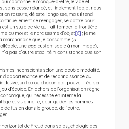
 qui capitonne le manque-à-être, le vide et
st sans cesse relancé, et finalement l’objet nous
on rassure, déleste l’angoisse, mais il tend
aut continuellement se réengager, se battre pour
t un style de vie qui fait tomber la frontière
sme du moi et le narcissisme d’objet
[6]
; je me
 la marchandise que je consomme (
a
malléable, une
app
customisable à mon image),
i n’a pas d’autre stabilité ni consistance que son
nismes inconscients selon une double modalité.
ésir d’appartenance et de reconnaissance au
t inclusive, un lieu où chacun doit pouvoir réaliser
e jeu d’équipe. En dehors de l’organisation règne
conomique, qui nécessite en interne la
atège et visionnaire, pour guider les hommes
se de fusion dans le groupe, de l’autre,
ger.
axe horizontal de Freud dans sa psychologie des