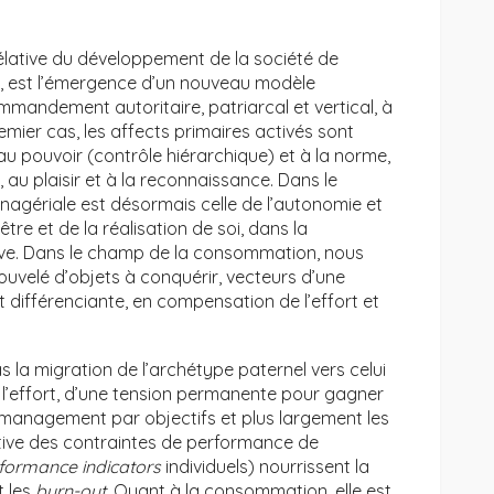
élative du développement de la société de
, est l’émergence d’un nouveau modèle
mmandement autoritaire, patriarcal et vertical, à
emier cas, les affects primaires activés sont
au pouvoir (contrôle hiérarchique) et à la norme,
 au plaisir et à la reconnaissance. Dans le
nagériale est désormais celle de l’autonomie et
être et de la réalisation de soi, dans la
tive. Dans le champ de la consommation, nous
uvelé d’objets à conquérir, vecteurs d’une
 différenciante, en compensation de l’effort et
s la migration de l’archétype paternel vers celui
e l’effort, d’une tension permanente pour gagner
e management par objectifs et plus largement les
ive des contraintes de performance de
formance indicators
individuels) nourrissent la
t les
burn-out
. Quant à la consommation, elle est