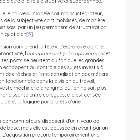
 d’être à la fois disruptive et subordonnée.
que le nouveau modèle soit moins intégrateur,
s de la subjectivité sont mobilisés, de manière
t est saisi par un jeu permanent de structuration
on quotidien
[5]
.
sion qui « prend la tête », c’est-à-dire dont le
oactivité, l’
entrepreneurship
, l’
empowerment
et
outes parts se heurtent au fait que les grandes
n échappent au contrôle des sujets investis à
ent des tâches et l’intellectualisation des métiers
n fonctionnelle dans la division du travail,
e vaste machinerie anonyme, où l’on ne sait plus
randissante entre collègues, elle est censée
ipe et la logique par projets d’une
 des consommateurs disposent d’un niveau de
 de base, mais elle est poussée en avant par un
. L’acquisition procure temporairement une