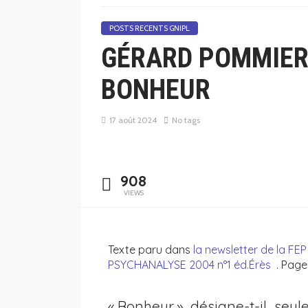
POSTS RECENTS GNIPL
GÉRARD POMMIER
BONHEUR
17 août 2024
No tags
908
VIEWS
Texte paru dans
la newsletter de la FEP 
PSYCHANALYSE 2004 n°1 éd.Érès
. Page
« Bonheur » désigne-t-il seu