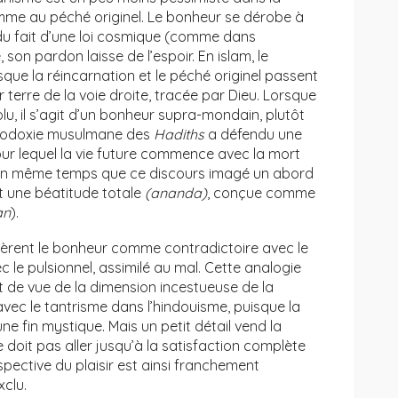
omme au péché originel. Le bonheur se dérobe à
 du fait d’une loi cosmique (comme dans
, son pardon laisse de l’espoir. En islam, le
que la réincarnation et le péché originel passent
r terre de la voie droite, tracée par Dieu. Lorsque
u, il s’agit d’un bonheur supra-mondain, plutôt
thodoxie musulmane des
Hadiths
a défendu une
our lequel la vie future commence avec la mort
ste en même temps que ce discours imagé un abord
et une béatitude totale
(ananda)
, conçue comme
an
).
dèrent le bonheur comme contradictoire avec le
ec le pulsionnel, assimilé au mal. Cette analogie
 de vue de la dimension incestueuse de la
 avec le tantrisme dans l’hindouisme, puisque la
ne fin mystique. Mais un petit détail vend la
e doit pas aller jusqu’à la satisfaction complète
pective du plaisir est ainsi franchement
xclu.