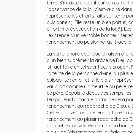
terre. S’il existe un bonheur terrestre, i
l’observance de la loi, c’est-à-dire dans 
représente les efforts faits sur terre po
pulsionnels). Elle reste un bien partiel
effort ni préoccupation de la loi
[8]
. Les
l’existence d’un véritable bonheur terres
renoncement au pulsionnel qui trace la
La vertu ignore pour quelle raison elle ren
d’un bien suprême : la grâce de Dieu pour
lui faut faire un tel sacrifice, le croyan
l’altérité de la personne divine, ou pl
culpabilité : en effet, si le plaisir repr
vaudrait comme un meurtre du père, ren
ce père. Depuis le début des temps, les f
temps, leur fantasme parricide sera pa
renoncement qui rapproche de Dieu, c’
Cet espoir vectorialise leur histoire. La
renoncement au plaisir rapproche de Di
donc être considérée comme un bonheur. 
plaisir de l’observance de la règle, et 