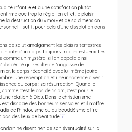
ualité infantile et à une satisfaction plutôt
firme que trop la règle : en effet, le plaisir
he la destruction du « moi » et de sa dimension
ersonnel. Il suffit pour cela d’une dissolution dans
ions de salut amalgament les plaisirs terrestres
a la honte d’un corps toujours trop incestueux. Les
s comme un mystère, si l’on appelle ainsi
’obscénité qui résulte de l’angoisse de
rnier, le corps réconcilié avec lui-même jouira
encombre. Une rédemption et une innocence à venir
ouissance du corps : sa résurrection. Quand le
 comme c’est le cas de l’islam, c’est pour le
d’une relation à Dieu. Dans le christianisme
 est dissocié des bonheurs sensibles et il n’offre
aradis de l’hindouisme ou du bouddéisme offre
t pas des lieux de béatitude
[7]
.
dain ne disent rien de son éventualité sur la