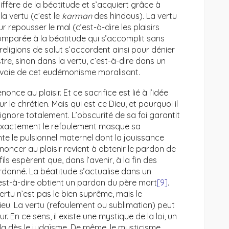
l diffère de la béatitude et s’acquiert grâce à
la vertu (c’est le
karman
des hindous). La vertu
ur repousser le mal (c’est-à-dire les plaisirs
, comparée à la béatitude qui s’accomplit sans
 religions de salut s’accordent ainsi pour dénier
tre, sinon dans la vertu, c’est-à-dire dans un
 voie de cet eudémonisme moralisant.
once au plaisir. Et ce sacrifice est lié à l’idée
 le chrétien. Mais qui est ce Dieu, et pourquoi il
t l’ignore totalement. L’obscurité de sa foi garantit
us exactement le refoulement masque sa
ésente le pulsionnel maternel dont la jouissance
oncer au plaisir revient à obtenir le pardon de
ils espèrent que, dans l’avenir, à la fin des
rdonné. La béatitude s’actualise dans un
est-à-dire obtient un pardon du père mort
[9]
.
 vertu n’est pas le bien suprême, mais le
eu. La vertu (refoulement ou sublimation) peut
En ce sens, il existe une mystique de la loi, un
cela dès le judaïsme. De même, le mysticisme