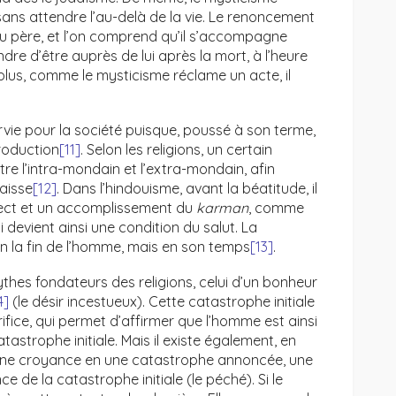
sans attendre l’au-delà de la vie. Le renoncement
du père, et l’on comprend qu’il s’accompagne
re d’être auprès de lui après la mort, à l’heure
plus, comme le mysticisme réclame un acte, il
ie pour la société puisque, poussé à son terme,
production
[11]
. Selon les religions, un certain
e l’intra-mondain et l’extra-mondain, afin
aisse
[12]
. Dans l’hindouisme, avant la béatitude, il
ect et un accomplissement du
karman
, comme
 devient ainsi une condition du salut. La
n la fin de l’homme, mais en son temps
[13]
.
hes fondateurs des religions, celui d’un bonheur
4]
(le désir incestueux). Cette catastrophe initiale
fice, qui permet d’affirmer que l’homme est ainsi
strophe initiale. Mais il existe également, en
ne croyance en une catastrophe annoncée, une
 de la catastrophe initiale (le péché). Si le