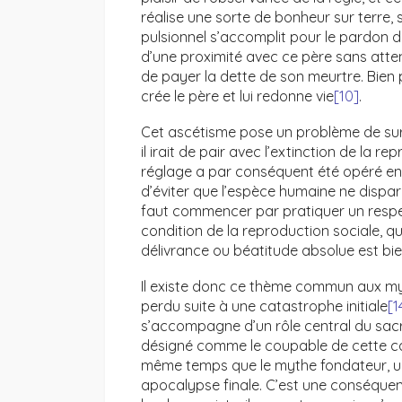
réalise une sorte de bonheur sur terre, 
pulsionnel s’accomplit pour le pardon 
d’une proximité avec ce père sans attend
de payer la dette de son meurtre. Bien 
crée le père et lui redonne vie
[10]
.
Cet ascétisme pose un problème de surv
il irait de pair avec l’extinction de la re
réglage a par conséquent été opéré entr
d’éviter que l’espèce humaine ne dispar
faut commencer par pratiquer un resp
condition de la reproduction sociale, qui
délivrance ou béatitude absolue est bie
Il existe donc ce thème commun aux myt
perdu suite à une catastrophe initiale
[1
s’accompagne d’un rôle central du sacri
désigné comme le coupable de cette cata
même temps que le mythe fondateur, u
apocalypse finale. C’est une conséquence