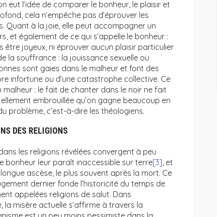
 eut l’idée de comparer le bonheur, le plaisir et
profond, cela n’empêche pas d’éprouver les
es. Quant à la joie, elle peut accompagner un
s, et également de ce qui s’appelle le bonheur :
être joyeux, ni éprouver aucun plaisir particulier
ir de la souffrance : la jouissance sexuelle ou
nnes sont gaies dans le malheur et font des
re infortune ou d’une catastrophe collective. Ce
alheur : le fait de chanter dans le noir ne fait
ît tellement embrouillée qu’on gagne beaucoup en
du problème, c’est-à-dire les théologiens.
NS DES RELIGIONS
dans les religions révélées convergent à peu
e bonheur leur paraît inaccessible sur terre
[3]
, et
 longue ascèse, le plus souvent après la mort. Ce
ugement dernier fonde l’historicité du temps de
ement appelées religions de salut. Dans
 la misère actuelle s’affirme à travers la
ianisme est un peu moins pessimiste dans la