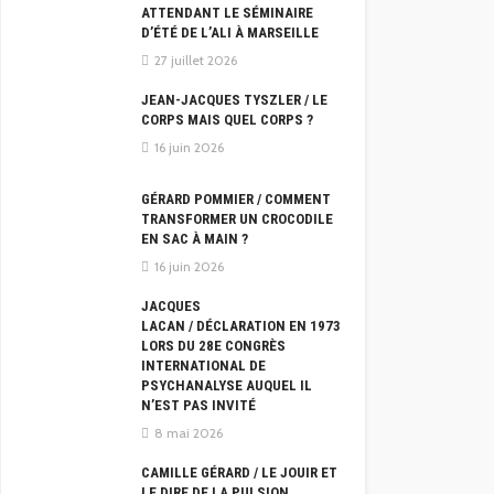
ATTENDANT LE SÉMINAIRE
D’ÉTÉ DE L’ALI À MARSEILLE
27 juillet 2026
JEAN-JACQUES TYSZLER / LE
CORPS MAIS QUEL CORPS ?
16 juin 2026
GÉRARD POMMIER / COMMENT
TRANSFORMER UN CROCODILE
EN SAC À MAIN ?
16 juin 2026
JACQUES
LACAN / DÉCLARATION EN 1973
LORS DU 28E CONGRÈS
INTERNATIONAL DE
PSYCHANALYSE AUQUEL IL
N’EST PAS INVITÉ
8 mai 2026
CAMILLE GÉRARD / LE JOUIR ET
LE DIRE DE LA PULSION