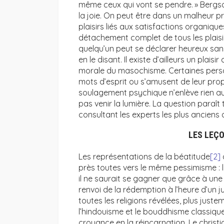
même ceux qui vont se pendre. » Bergson
la joie. On peut être dans un malheur 
plaisirs liés aux satisfactions organiqu
détachement complet de tous les plaisir
quelqu’un peut se déclarer heureux sans 
en le disant. Il existe d’ailleurs un plais
morale du masochisme. Certaines perso
mots d’esprit ou s’amusent de leur prop
soulagement psychique n’enlève rien au m
pas venir la lumière. La question para
consultant les experts les plus anciens 
LES LEÇO
Les représentations de la béatitude
[2]
près toutes vers le même pessimisme : l
il ne saurait se gagner que grâce à une
renvoi de la rédemption à l’heure d’un j
toutes les religions révélées, plus just
l’hindouisme et le bouddhisme classique,
croyance en la réincarnation. Le christ