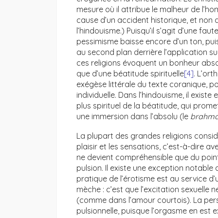
mesure où il attribue le malheur de l’h
cause d’un accident historique, et non
l’hindouisme.) Puisqu’il s’agit d’une faute
pessimisme baisse encore d’un ton, puis
au second plan derrière l’application su
ces religions évoquent un bonheur absol
que d’une béatitude spirituelle
[4]
. L’or
exégèse littérale du texte coranique, p
individuelle. Dans l’hindouisme, il exi
plus spirituel de la béatitude, qui prom
une immersion dans l’absolu (le
brahm
La plupart des grandes religions consi
plaisir et les sensations, c’est-à-dire av
ne devient compréhensible que du point
pulsion. Il existe une exception notable
pratique de l’érotisme est au service d’u
mèche : c’est que l’excitation sexuelle n
(comme dans l’amour courtois). La pers
pulsionnelle, puisque l’orgasme en est e