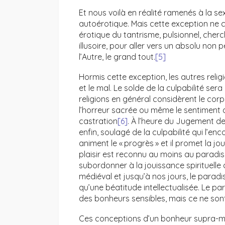
Et nous voilà en réalité ramenés à la sex
autoérotique. Mais cette exception ne con
érotique du tantrisme, pulsionnel, cherc
illusoire, pour aller vers un absolu non p
l’Autre, le grand tout.
[5]
Hormis cette exception, les autres relig
et le mal. Le solde de la culpabilité ser
religions en général considèrent le corp
l’horreur sacrée ou même le sentiment d
castration
[6]
. À l’heure du Jugement de
enfin, soulagé de la culpabilité qui l’
animent le « progrès » et il promet la j
plaisir est reconnu au moins au paradis,
subordonner à la jouissance spirituelle 
médiéval et jusqu’à nos jours, le paradis
qu’une béatitude intellectualisée. Le p
des bonheurs sensibles, mais ce ne son
Ces conceptions d’un bonheur supra-mon