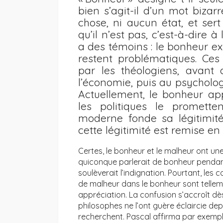
bien s’agit-il d’un mot biza
chose, ni aucun état, et ser
qu’il n’est pas, c’est-à-dire à
a des témoins : le bonheur ex
restent problématiques. Ces
par les théologiens, avant 
l’économie, puis au psycholo
Actuellement, le bonheur ap
les politiques le promett
moderne fonde sa légitimité
cette légitimité est remise en
Certes, le bonheur et le malheur ont un
quiconque parlerait de bonheur pendant
soulèverait l’indignation. Pourtant, le
de malheur dans le bonheur sont tellem
appréciation. La confusion s’accroît dès
philosophes ne l’ont guère éclaircie de
recherchent. Pascal affirma par exempl