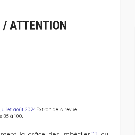
 / ATTENTION
juillet août 2024
.Extrait de la revue
s 85 à 100.
lement la grâce des imbéciles
[1]
ou