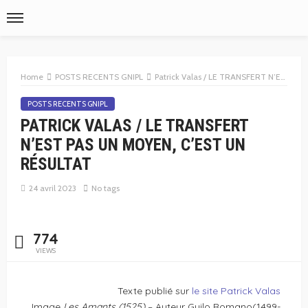
Home
POSTS RECENTS GNIPL
Patrick Valas / LE TRANSFERT N’EST PAS UN MOYEN, C’EST UN RÉSULTAT
POSTS RECENTS GNIPL
PATRICK VALAS / LE TRANSFERT
N’EST PAS UN MOYEN, C’EST UN
RÉSULTAT
24 avril 2023
No tags
774
VIEWS
Texte publié sur
le site Patrick Valas
Image
Les Amants (1525)
– Auteur Guilo Romano(1499-