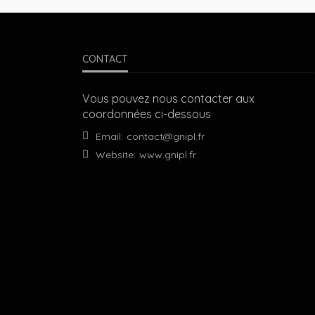
CONTACT
Vous pouvez nous contacter aux
coordonnées ci-dessous
Email:
contact@gnipl.fr
Website:
www.gnipl.fr