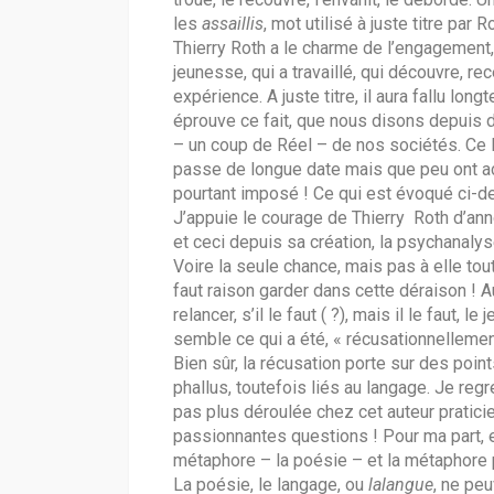
les
assaillis
, mot utilisé à juste titre par
Thierry Roth a le charme de l’engagement, 
jeunesse, qui a travaillé, qui découvre, r
expérience. A juste titre, il aura fallu lon
éprouve ce fait, que nous disons depuis d
– un coup de Réel – de nos sociétés. Ce liv
passe de longue date mais que peu ont acce
pourtant imposé ! Ce qui est évoqué ci-
J’appuie le courage de Thierry Roth d’anno
et ceci depuis sa création, la psychanaly
Voire la seule chance, mais pas à elle tout
faut raison garder dans cette déraison !
relancer, s’il le faut ( ?), mais il le faut, 
semble ce qui a été, « récusationnelleme
Bien sûr, la récusation porte sur des poi
phallus, toutefois liés au langage. Je regre
pas plus déroulée chez cet auteur praticien.
passionnantes questions ! Pour ma part, et
métaphore – la poésie – et la métaphore p
La poésie, le langage, ou
lalangue
, ne peu