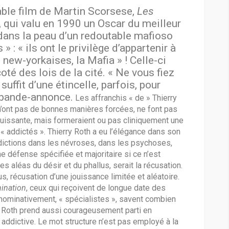
ble film de Martin Scorsese,
Les
, qui valu en 1990 un Oscar du meilleur
dans la peau d’un redoutable mafioso
» : « ils ont le privilège d’appartenir à
 new-yorkaises, la Mafia » ! Celle-ci
oté des lois de la cité. « Ne vous fiez
suffit d’une étincelle, parfois, pour
a bande-annonce.
Les affranchis « de » Thierry
n’ont pas de bonnes manières forcées, ne font pas
puissante, mais formeraient ou pas cliniquement une
« addictés ». Thierry Roth a eu l’élégance dans son
ddictions dans les névroses, dans les psychoses,
 défense spécifiée et majoritaire si ce n’est
 aléas du désir et du phallus, serait la récusation.
, récusation d’une jouissance limitée et aléatoire.
ination
, ceux qui reçoivent de longue date des
 nominativement, « spécialistes », savent combien
ry Roth prend aussi courageusement parti en
e addictive. Le mot structure n’est pas employé à la