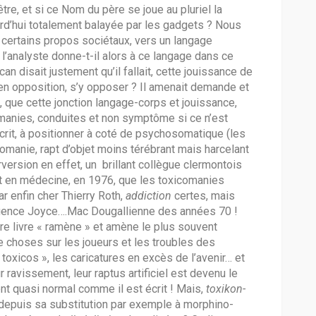
tre, et si ce Nom du père se joue au pluriel la
urd’hui totalement balayée par les gadgets ? Nous
 certains propos sociétaux, vers un langage
l’analyste donne-t-il alors à ce langage dans ce
can disait justement qu’il fallait, cette jouissance de
 en opposition, s’y opposer ? Il amenait demande et
, que cette jonction langage-corps et jouissance,
omanies, conduites et non symptôme si ce n’est
 écrit, à positionner à coté de psychosomatique (les
tomanie, rapt d’objet moins térébrant mais harcelant
version en effet, un brillant collègue clermontois
at en médecine, en 1976, que les toxicomanies
r enfin cher Thierry Roth,
addiction
certes, mais
gence Joyce….Mac Dougallienne des années 70 !
re livre « ramène » et amène le plus souvent
 choses sur les joueurs et les troubles des
 toxicos », les caricatures en excès de l’avenir… et
r ravissement, leur raptus artificiel est devenu le
nt quasi normal comme il est écrit ! Mais,
toxikon-
 depuis sa substitution par exemple à morphino-