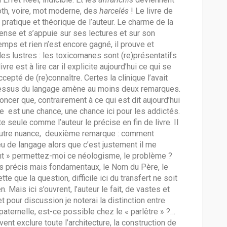
 Roth, voire, mot moderne, des
harcelés
! Le livre de
pratique et théorique de l’auteur. Le charme de la
ecense et s’appuie sur ses lectures et sur son
gtemps et rien n’est encore gagné, il prouve et
es lustres : les toxicomanes sont (re)présentatifs
re est à lire car il explicite aujourd’hui ce qui se
pté de (re)connaître. Certes la clinique l’avait
dessus du langage amène au moins deux remarques.
ncer que, contrairement à ce qui est dit aujourd’hui
se est une chance, une chance ici pour les addictés.
e seule comme l’auteur le précise en fin de livre. Il
 Autre nuance, deuxième remarque : comment
le jeu de langage alors que c’est justement il me
nt » permettez-moi ce néologisme, le problème ?
nts précis mais fondamentaux, le Nom du Père, le
tte que la question, difficile ici du transfert ne soit
 Mais ici s’ouvrent, l’auteur le fait, de vastes et
 pour discussion je noterai la distinction entre
aternelle, est-ce possible chez le « parlêtre » ?…
vent exclure toute l’architecture, la construction de