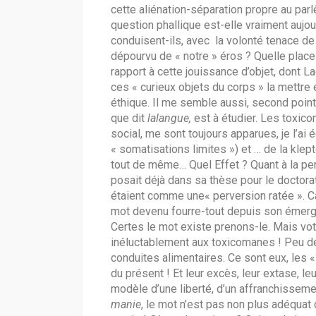
cette aliénation-séparation propre au parlê
question phallique est-elle vraiment aujo
conduisent-ils, avec la volonté tenace de
dépourvu de « notre » éros ? Quelle place 
rapport à cette jouissance d’objet, dont La
ces « curieux objets du corps » la mettre
éthique. Il me semble aussi, second point
que dit
lalangue,
est à étudier. Les toxic
social, me sont toujours apparues, je l’ai
« somatisations limites ») et … de la klep
tout de même… Quel Effet ? Quant à la per
posait déjà dans sa thèse pour le doctor
étaient comme une« perversion ratée ». Ca
mot devenu fourre-tout depuis son émer
Certes le mot existe prenons-le. Mais vot
inéluctablement aux toxicomanes ! Peu de
conduites alimentaires. Ce sont eux, les «
du présent ! Et leur excès, leur extase, leu
modèle d’une liberté, d’un affranchisseme
manie
, le mot n’est pas non plus adéquat