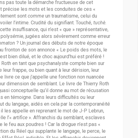
ns pas toute la démarche fructueuse de cet
t précise les mots et les conduites de ces «
ustement sont
comme
un traumatisme, celui du
iler l’intime. Crudité du signifiant. Touché,
tuchè.
cette insuffisance, qui n’est « que » représentative,
a polysémie, jugées alors sévèrement comme erreur
omaton
? Un journal des débuts de notre époque
s au fronton de son annonce « Le poids des mots, le
t bien dilué, et le choc aujourd’hui est préféré !
ry Roth en tant que psychanalyste compte bien sur
e leur frappe, ou bien quant à leur dérision, leur
e livre ce que j’appelle une fonction non nuancée
 pour dimension de semblant. Le livre de Thierry Roth
 quasi conceptuelle qu’il donne au mot de récusation
en témoigne. Dans leurs difficultés ou leur
tout du langage, aidés en cela par la contemporanéité
il les appelle en reprenant le mot de J-P Lebrun,
le l’«
artifice
». Affranchis du semblant, esclaves
ttre le feu aux poudres ! Car la drogue n’est pas «
ction du Réel qui supplante le langage, le perce, le
 Effet Réel, indicible. Et les
affranchis
deviennent