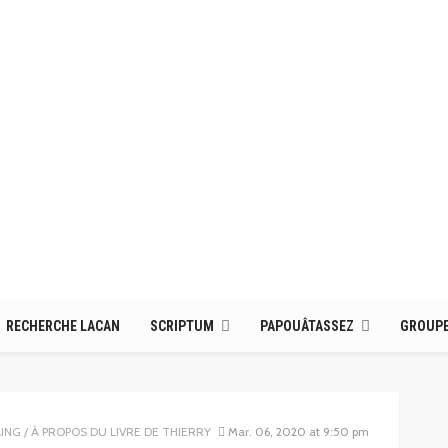
RECHERCHE LACAN
SCRIPTUM
PAPOUÂTASSEZ
GROUPE
PROPOS DU LIVRE DE THIERRY ROTH « LES AFFRANCHIS » /
Mar. 06, 2020 at 9:50 pm