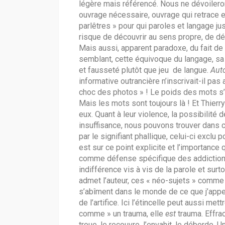
légère mais référencé. Nous ne dévoilero
ouvrage nécessaire, ouvrage qui retrace e
parlêtres » pour qui paroles et langage j
risque de découvrir au sens propre, de dévo
Mais aussi, apparent paradoxe, du fait de 
semblant, cette équivoque du langage, s
et fausseté plutôt que jeu de langue.
Aut
informative outrancière n’inscrivait-il pa
choc des photos » ! Le poids des mots s’es
Mais les mots sont toujours là ! Et Thier
eux. Quant à leur violence, la possibilité d
insuffisance, nous pouvons trouver dans c
par le signifiant phallique, celui-ci exclu
est sur ce point explicite et l’importance
comme défense spécifique des addictions 
indifférence vis à vis de la parole et sur
admet l’auteur, ces « néo-sujets » comme 
s’abîment dans le monde de ce que j’appel
de l’artifice. Ici l’étincelle peut aussi me
comme » un trauma, elle
est
trauma. Effra
troue, le recouvre, l’envahit, le déborde. Un