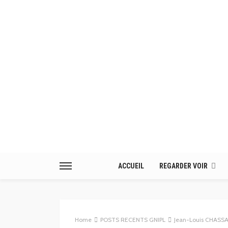
ACCUEIL
REGARDER VOIR
Home
POSTS RECENTS GNIPL
Jean-Louis CHASSAING / À 