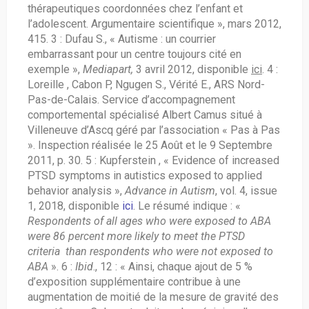
thérapeutiques coordonnées chez l’enfant et
l’adolescent. Argumentaire scientifique », mars 2012,
415. 3 : Dufau S., « Autisme : un courrier
embarrassant pour un centre toujours cité en
exemple »,
Mediapart,
3 avril 2012, disponible
ici
. 4 :
Loreille , Cabon P, Ngugen S., Vérité E., ARS Nord-
Pas-de-Calais. Service d’accompagnement
comportemental spécialisé Albert Camus situé à
Villeneuve d’Ascq géré par l’association « Pas à Pas
». Inspection réalisée le 25 Août et le 9 Septembre
2011, p. 30. 5 : Kupferstein , « Evidence of increased
PTSD symptoms in autistics exposed to applied
behavior analysis »,
Advance in Autism
, vol. 4, issue
1, 2018, disponible
ici
. Le résumé indique : «
Respondents of all ages who were exposed to ABA
were 86 percent more likely to meet the PTSD
criteria than respondents who were not exposed to
ABA
». 6 :
Ibid
., 12 : « Ainsi, chaque ajout de 5 %
d’exposition supplémentaire contribue à une
augmentation de moitié de la mesure de gravité des