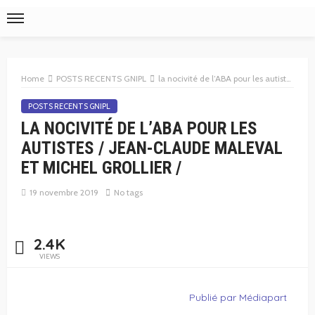
Home
POSTS RECENTS GNIPL
la nocivité de l’ABA pour les autistes / Jean-Claude Maleval et Michel Grollier /
POSTS RECENTS GNIPL
LA NOCIVITÉ DE L’ABA POUR LES
AUTISTES / JEAN-CLAUDE MALEVAL
ET MICHEL GROLLIER /
19 novembre 2019
No tags
2.4K
VIEWS
Publié par Médiapart