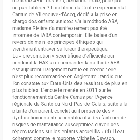
méthode ABA : dès lors, demande-t-elle, pourquoi
ne pas l’utiliser ? Fondatrice du Centre expérimental
Camus de Villeneuve-d’Ascq, dédié à la prise en
charge des enfants autistes
via
la méthode ABA,
madame Rivière n’a manifestement pas été
informée de l’ABA contemporain. Elle balaie d’un
revers de main les principes éthiques qui
viendraient entraver sa fureur thérapeutique.
La « présomption » scientifique d’efficacité qui
conduisit la HAS à recommander la méthode ABA
est aujourd’hui largement battue en brèche : elle
n’est plus recommandée en Angleterre ; tandis que
l’on constate aux États-Unis des résultats de plus en
plus faibles. L’enquête menée en 2011 sur le
fonctionnement du Centre Camus par l’Agence
régionale de Santé du Nord-Pas-de-Calais, suite à la
plainte d’un parent, conclut qu’il présente des «
dysfonctionnements » constituant « des facteurs de
risques de maltraitance susceptibles d’avoir des
répercussions sur les enfants accueillis » (4). Il est
cohérent, comme le rapporte Michelle Dawson,