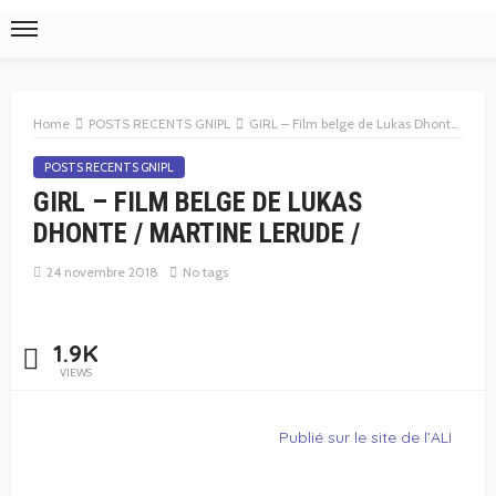
Home
POSTS RECENTS GNIPL
GIRL – Film belge de Lukas Dhonte / Martine Lerude /
POSTS RECENTS GNIPL
GIRL – FILM BELGE DE LUKAS
DHONTE / MARTINE LERUDE /
24 novembre 2018
No tags
1.9K
VIEWS
Publié sur le site de l’ALI