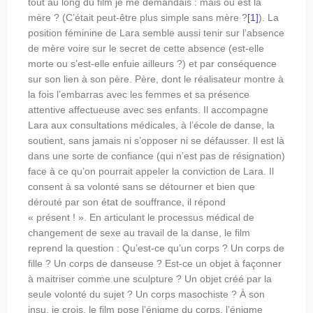
tout au long du film je me demandais : mais où est la
mère ? (C’était peut-être plus simple sans mère ?
[1]
). La
position féminine de Lara semble aussi tenir sur l’absence
de mère voire sur le secret de cette absence (est-elle
morte ou s’est-elle enfuie ailleurs ?) et par conséquence
sur son lien à son père. Père, dont le réalisateur montre à
la fois l’embarras avec les femmes et sa présence
attentive affectueuse avec ses enfants. Il accompagne
Lara aux consultations médicales, à l’école de danse, la
soutient, sans jamais ni s’opposer ni se défausser. Il est là
dans une sorte de confiance (qui n’est pas de résignation)
face à ce qu’on pourrait appeler la conviction de Lara. Il
consent à sa volonté sans se détourner et bien que
dérouté par son état de souffrance, il répond
« présent ! ».
En articulant le processus médical de
changement de sexe au travail de la danse, le film
reprend la question : Qu’est-ce qu’un corps ? Un corps de
fille ? Un corps de danseuse ? Est-ce un objet à façonner
à maitriser comme une sculpture ? Un objet créé par la
seule volonté du sujet ? Un corps masochiste ? À son
insu, je crois, le film pose l’énigme du corps, l’énigme