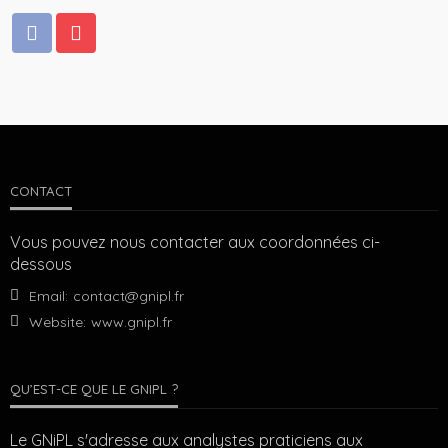
CONTACT
Vous pouvez nous contacter aux coordonnées ci-
dessous
Email:
contact@gnipl.fr
Website:
www.gnipl.fr
QU’EST-CE QUE LE GNIPL ?
Le GNiPL s'adresse aux analystes praticiens aux