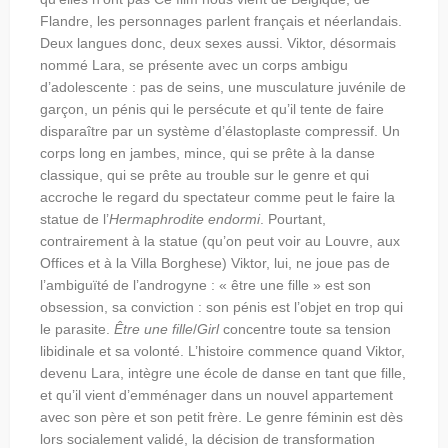
Flandre, les personnages parlent français et néerlandais.
Deux langues donc, deux sexes aussi. Viktor, désormais
nommé Lara, se présente avec un corps ambigu
d’adolescente : pas de seins, une musculature juvénile de
garçon, un pénis qui le persécute et qu’il tente de faire
disparaître par un système d’élastoplaste compressif. Un
corps long en jambes, mince, qui se prête à la danse
classique, qui se prête au trouble sur le genre et qui
accroche le regard du spectateur comme peut le faire la
statue de l’
Hermaphrodite endormi
. Pourtant,
contrairement à la statue (qu’on peut voir au Louvre, aux
Offices et à la Villa Borghese) Viktor, lui, ne joue pas de
l’ambiguïté de l’androgyne : « être une fille » est son
obsession, sa conviction : son pénis est l’objet en trop qui
le parasite.
Être une fille
/
Girl
concentre toute sa tension
libidinale et sa volonté.
L’histoire commence quand Viktor,
devenu Lara, intègre une école de danse en tant que fille,
et qu’il vient d’emménager dans un nouvel appartement
avec son père et son petit frère. Le genre féminin est dès
lors socialement validé, la décision de transformation