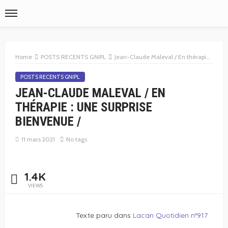
Home
POSTS RECENTS GNIPL
Jean-Claude Maleval / En thérapie : une surprise bienvenue /
POSTS RECENTS GNIPL
JEAN-CLAUDE MALEVAL / EN
THÉRAPIE : UNE SURPRISE
BIENVENUE /
11 mars 2021
No tags
1.4K
VIEWS
Texte paru dans
Lacan Quotidien n°917