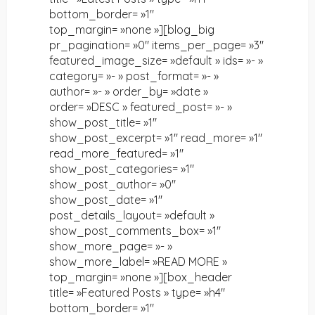
bottom_border= »1″
top_margin= »none »][blog_big
pr_pagination= »0″ items_per_page= »3″
featured_image_size= »default » ids= »- »
category= »- » post_format= »- »
author= »- » order_by= »date »
order= »DESC » featured_post= »- »
show_post_title= »1″
show_post_excerpt= »1″ read_more= »1″
read_more_featured= »1″
show_post_categories= »1″
show_post_author= »0″
show_post_date= »1″
post_details_layout= »default »
show_post_comments_box= »1″
show_more_page= »- »
show_more_label= »READ MORE »
top_margin= »none »][box_header
title= »Featured Posts » type= »h4″
bottom_border= »1″