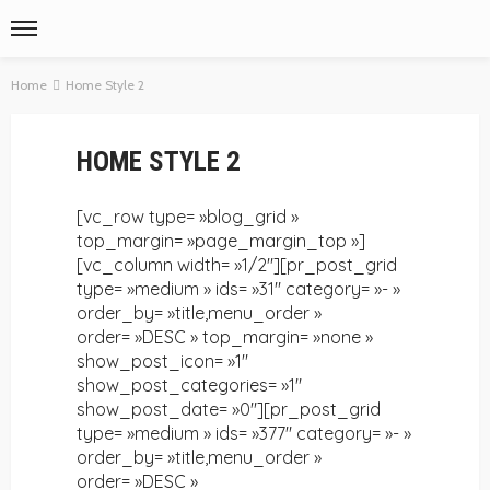
Home
Home Style 2
HOME STYLE 2
[vc_row type= »blog_grid »
top_margin= »page_margin_top »]
[vc_column width= »1/2″][pr_post_grid
type= »medium » ids= »31″ category= »- »
order_by= »title,menu_order »
order= »DESC » top_margin= »none »
show_post_icon= »1″
show_post_categories= »1″
show_post_date= »0″][pr_post_grid
type= »medium » ids= »377″ category= »- »
order_by= »title,menu_order »
order= »DESC »