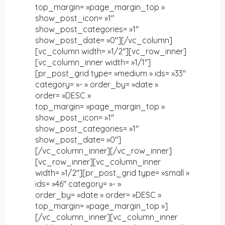
top_margin= »page_margin_top »
show_post_icon= »1″
show_post_categories= »1″
show_post_date= »0″][/vc_column]
[vc_column width= »1/2″][vc_row_inner]
[vc_column_inner width= »1/1″]
[pr_post_grid type= »medium » ids= »33″
category= »- » order_by= »date »
order= »DESC »
top_margin= »page_margin_top »
show_post_icon= »1″
show_post_categories= »1″
show_post_date= »0″]
[/vc_column_inner][/vc_row_inner]
[vc_row_inner][vc_column_inner
width= »1/2″][pr_post_grid type= »small »
ids= »46″ category= »- »
order_by= »date » order= »DESC »
top_margin= »page_margin_top »]
[/vc_column_inner][vc_column_inner