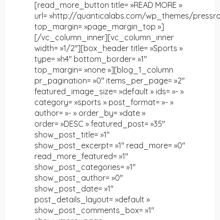
[read_more_button title= »READ MORE »
url= »http://quanticalabs.com/wp_themes/pressro
top_margin= »page_margin_top »]
[/vc_column_inner][vc_column_inner
width= »1/2″][box_header title= »Sports »
type= »h4″ bottom_border= »1″
top_margin= »none »][blog_1_column
pr_pagination= »0″ items_per_page= »2″
featured_image_size= »default » ids= »- »
category= »sports » post_format= »- »
author= »- » order_by= »date »
order= »DESC » featured_post= »35″
show_post_title= »1″
show_post_excerpt= »1″ read_more= »0″
read_more_featured= »1″
show_post_categories= »1″
show_post_author= »0″
show_post_date= »1″
post_details_layout= »default »
show_post_comments_box= »1″