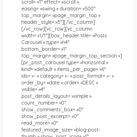
scroll= »1″ effect= »scroll »
easing= »swing » duration= »500″
top_margin= »page_margin_top »
header_style= »5″][/vc_column]
[/vc_row][vc_row][vc_column
width= »1/1″][box_header title= »Posts
Carousel » type= »h4″
bottom_border= »1″
top_margin= »page_margin_top_section »]
[pr_post_carousel type= »horizontal »
kind= »default » items_per_page= »6″
ids= »- » category= »- » post_format= »- »
order_by= »date » order= »DESC »
visible= »4″
post_details_layout= »simple »
count_number= »0″
show_comments_box= »0″
show_post_excerpt= »0″
read_more= »0″
featured_image_size= »blog-post-
thumb » show_post_icon= »1″