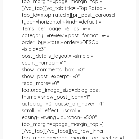
top_margin= »page_margin_top »]
[/vc_tab][vc_tab title= »Top Rated »
tab_id= »top-rated »][pr_post_carousel
type= »horizontal » kind= »default »
items_per_page= »5″ ids= »- »
category= »review » post_format= »- »
order_by= »rate » order= »DESC »
visible= »3″
post_details_layout= »simple »
count_number= »1″
show_comments_box= »0″
show_post_excerpt= »0″
read_more= »0″
featured_image_size= »blog-post-
thumb » show_post_icon= »1″
autoplay= »0″ pause_on_hover= »1″
scroll= »1″ effect= »scroll »
easing= »swing » duration= »500″
top_margin= »page_margin_top »]
[/vc_tab][/vc_tabs][vc_row_inner
top_margin= »page_margin_top_section »]