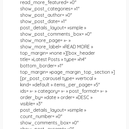
read_more_featured= »0″
show_post_categories= »1″
show_post_author= »0″
show_post_date= »1″
post_details_layout= »simple »
show_post_comments_box= »0″
show_more_page= »- »
show_more_label= »READ MORE »
top_margin= »none »][box_header
title= »Latest Posts » type= »h4″
bottom_border= »1″
top_margin= »page_margin_top_section »]
[pr_post_carousel type= »vertical »
kind= »default » items_per_page= »5″
ids= »- » category= »- » post_format= »- »
order_by= »date » order= »DESC »
visible= »3″
post_details_layout= »simple »
count_number= »0″
show_comments_box= »0″