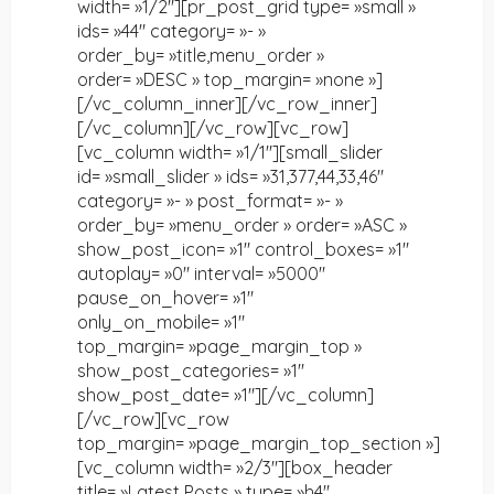
width= »1/2″][pr_post_grid type= »small »
ids= »44″ category= »- »
order_by= »title,menu_order »
order= »DESC » top_margin= »none »]
[/vc_column_inner][/vc_row_inner]
[/vc_column][/vc_row][vc_row]
[vc_column width= »1/1″][small_slider
id= »small_slider » ids= »31,377,44,33,46″
category= »- » post_format= »- »
order_by= »menu_order » order= »ASC »
show_post_icon= »1″ control_boxes= »1″
autoplay= »0″ interval= »5000″
pause_on_hover= »1″
only_on_mobile= »1″
top_margin= »page_margin_top »
show_post_categories= »1″
show_post_date= »1″][/vc_column]
[/vc_row][vc_row
top_margin= »page_margin_top_section »]
[vc_column width= »2/3″][box_header
title= »Latest Posts » type= »h4″