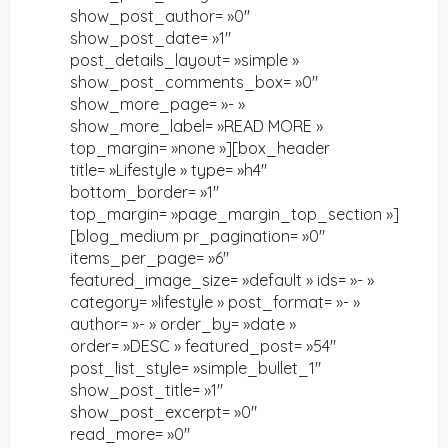
show_post_author= »0″
show_post_date= »1″
post_details_layout= »simple »
show_post_comments_box= »0″
show_more_page= »- »
show_more_label= »READ MORE »
top_margin= »none »][box_header
title= »Lifestyle » type= »h4″
bottom_border= »1″
top_margin= »page_margin_top_section »]
[blog_medium pr_pagination= »0″
items_per_page= »6″
featured_image_size= »default » ids= »- »
category= »lifestyle » post_format= »- »
author= »- » order_by= »date »
order= »DESC » featured_post= »54″
post_list_style= »simple_bullet_1″
show_post_title= »1″
show_post_excerpt= »0″
read_more= »0″