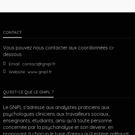
CONTACT
Vous pouvez nous contacter aux coordonnées ci-
dessous
Email:
contact@gnipl.fr
Website:
www.gnipl.fr
QU’EST-CE QUE LE GNIPL ?
Le GNiPL s'adresse aux analystes praticiens aux
psychologues cliniciens aux travailleurs sociaux,
enseignants, étudiants, ainsi qu’à toute personne
concernée par la psychanalyse et son devenir, en
proposant à chacun le type d’appui qu’il estime adéquat