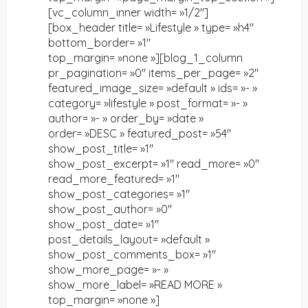
[vc_column_inner width= »1/2″]
[box_header title= »Lifestyle » type= »h4″
bottom_border= »1″
top_margin= »none »][blog_1_column
pr_pagination= »0″ items_per_page= »2″
featured_image_size= »default » ids= »- »
category= »lifestyle » post_format= »- »
author= »- » order_by= »date »
order= »DESC » featured_post= »54″
show_post_title= »1″
show_post_excerpt= »1″ read_more= »0″
read_more_featured= »1″
show_post_categories= »1″
show_post_author= »0″
show_post_date= »1″
post_details_layout= »default »
show_post_comments_box= »1″
show_more_page= »- »
show_more_label= »READ MORE »
top_margin= »none »]