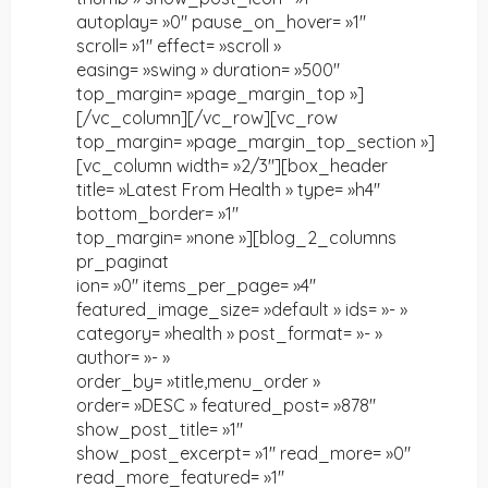
autoplay= »0″ pause_on_hover= »1″
scroll= »1″ effect= »scroll »
easing= »swing » duration= »500″
top_margin= »page_margin_top »]
[/vc_column][/vc_row][vc_row
top_margin= »page_margin_top_section »]
[vc_column width= »2/3″][box_header
title= »Latest From Health » type= »h4″
bottom_border= »1″
top_margin= »none »][blog_2_columns
pr_paginat
ion= »0″ items_per_page= »4″
featured_image_size= »default » ids= »- »
category= »health » post_format= »- »
author= »- »
order_by= »title,menu_order »
order= »DESC » featured_post= »878″
show_post_title= »1″
show_post_excerpt= »1″ read_more= »0″
read_more_featured= »1″