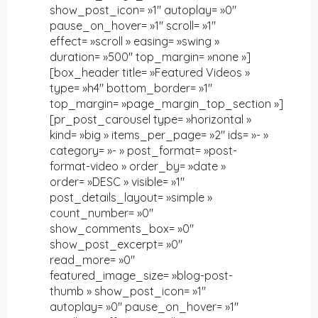
show_post_icon= »1″ autoplay= »0″
pause_on_hover= »1″ scroll= »1″
effect= »scroll » easing= »swing »
duration= »500″ top_margin= »none »]
[box_header title= »Featured Videos »
type= »h4″ bottom_border= »1″
top_margin= »page_margin_top_section »]
[pr_post_carousel type= »horizontal »
kind= »big » items_per_page= »2″ ids= »- »
category= »- » post_format= »post-
format-video » order_by= »date »
order= »DESC » visible= »1″
post_details_layout= »simple »
count_number= »0″
show_comments_box= »0″
show_post_excerpt= »0″
read_more= »0″
featured_image_size= »blog-post-
thumb » show_post_icon= »1″
autoplay= »0″ pause_on_hover= »1″