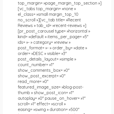
top_margin= »page_margin_top_section »]
[vc_tabs top_margin= »none »
el_class= »small margin_top_10
no_scroll »][vc_tab title= »Recent
Reviews » tab_id= »recent-reviews »]
[pr_post_carousel type= »horizontal »
kind= »default » items_per_page= »5″
ids= »- » category= »review »
post_format= »- » order_by= »date »
order= »DESC » visible= »3″
post_details_layout= »simple »
count_number= »1″
show_comments_box= »0″
show_post_excerpt= »0″
read_more= »0″
featured_image_size= »blog-post-
thumb » show_post_icon= »1″
autoplay= »0″ pause_on_hover= »1″
scroll= »1″ effect= »scroll »
easing= »swing » duration= »500″