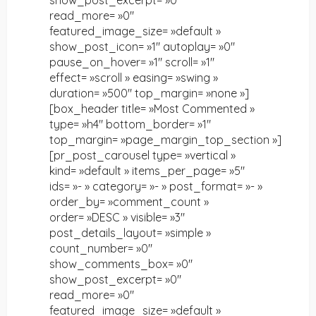
show_post_excerpt= »0″
read_more= »0″
featured_image_size= »default »
show_post_icon= »1″ autoplay= »0″
pause_on_hover= »1″ scroll= »1″
effect= »scroll » easing= »swing »
duration= »500″ top_margin= »none »]
[box_header title= »Most Commented »
type= »h4″ bottom_border= »1″
top_margin= »page_margin_top_section »]
[pr_post_carousel type= »vertical »
kind= »default » items_per_page= »5″
ids= »- » category= »- » post_format= »- »
order_by= »comment_count »
order= »DESC » visible= »3″
post_details_layout= »simple »
count_number= »0″
show_comments_box= »0″
show_post_excerpt= »0″
read_more= »0″
featured_image_size= »default »