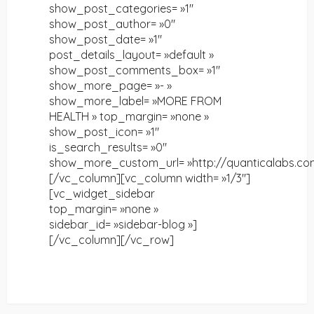
show_post_categories= »1″
show_post_author= »0″
show_post_date= »1″
post_details_layout= »default »
show_post_comments_box= »1″
show_more_page= »- »
show_more_label= »MORE FROM
HEALTH » top_margin= »none »
show_post_icon= »1″
is_search_results= »0″
show_more_custom_url= »http://quanticalabs.c
[/vc_column][vc_column width= »1/3″]
[vc_widget_sidebar
top_margin= »none »
sidebar_id= »sidebar-blog »]
[/vc_column][/vc_row]