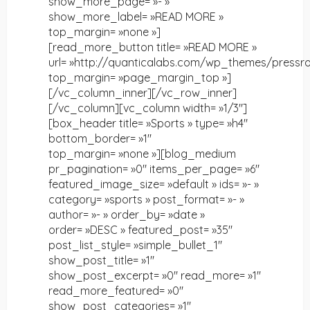
show_more_page= »- »
show_more_label= »READ MORE »
top_margin= »none »]
[read_more_button title= »READ MORE »
url= »http://quanticalabs.com/wp_themes/pressr
top_margin= »page_margin_top »]
[/vc_column_inner][/vc_row_inner]
[/vc_column][vc_column width= »1/3″]
[box_header title= »Sports » type= »h4″
bottom_border= »1″
top_margin= »none »][blog_medium
pr_pagination= »0″ items_per_page= »6″
featured_image_size= »default » ids= »- »
category= »sports » post_format= »- »
author= »- » order_by= »date »
order= »DESC » featured_post= »35″
post_list_style= »simple_bullet_1″
show_post_title= »1″
show_post_excerpt= »0″ read_more= »1″
read_more_featured= »0″
show_post_categories= »1″