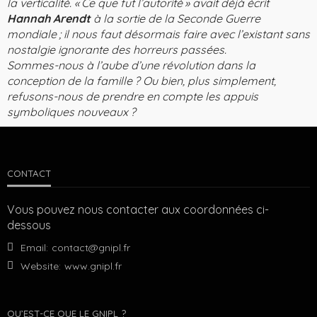
la vertica­lité. « Ce que fut l’autorité » avait déjà écrit
Hannah Arendt
à la sortie de la Seconde Guerre
mondiale ; il nous faut désormais faire avec l’existant sans
nostalgie ignorante des horreurs passées.
Sommes-nous à l’aube d’une révolu­tion dans la
conception de la famille ? Ou bien, plus simplement,
refusons-nous de prendre en compte les appuis
symboliques nouveaux ?
CONTACT
Vous pouvez nous contacter aux coordonnées ci-
dessous
Email:
contact@gnipl.fr
Website:
www.gnipl.fr
QU’EST-CE QUE LE GNIPL ?