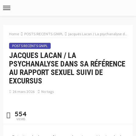
Home
POSTS RECENTS GNIPL
Jacques Lacan / La psychanalyse dans sa référence au rapport sexuel suivi de EXCURSUS
POSTS RECENTS GNIPL
JACQUES LACAN / LA
PSYCHANALYSE DANS SA RÉFÉRENCE
AU RAPPORT SEXUEL SUIVI DE
EXCURSUS
26 mars 2026
No tags
554
VIEWS