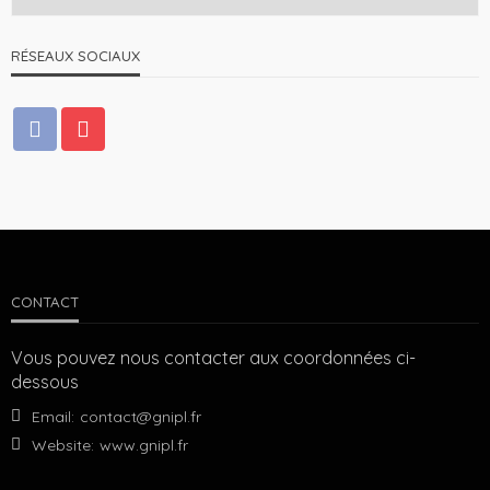
RÉSEAUX SOCIAUX
CONTACT
Vous pouvez nous contacter aux coordonnées ci-
dessous
Email:
contact@gnipl.fr
Website:
www.gnipl.fr