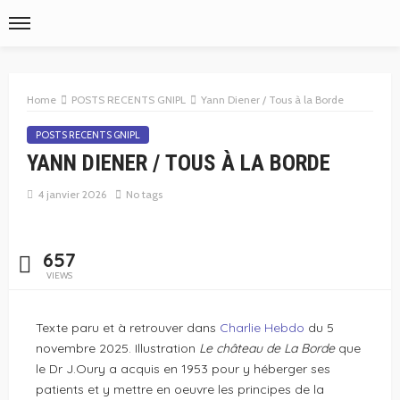
Home
POSTS RECENTS GNIPL
Yann Diener / Tous à la Borde
POSTS RECENTS GNIPL
YANN DIENER / TOUS À LA BORDE
4 janvier 2026
No tags
657
VIEWS
Texte paru et à retrouver dans
Charlie Hebdo
du 5
novembre 2025.
Illustration
Le château de La Borde
que
le Dr J.Oury a acquis en 1953 pour y héberger ses
patients et y mettre en oeuvre les principes de la