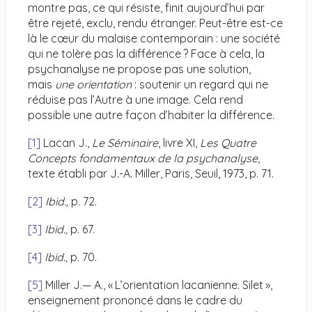
montre pas, ce qui résiste, finit aujourd’hui par
être rejeté, exclu, rendu étranger. Peut-être est-ce
là le cœur du malaise contemporain : une société
qui ne tolère pas la différence ? Face à cela, la
psychanalyse ne propose pas une solution,
mais
une orientation
: soutenir un regard qui ne
réduise pas l’Autre à une image. Cela rend
possible une autre façon d’habiter la différence.
[1]
Lacan J.,
Le Séminaire
, livre XI,
Les Quatre
Concepts fondamentaux de la psychanalyse
,
texte établi par J.-A. Miller, Paris, Seuil, 1973, p. 71.
[2]
Ibid.,
p. 72.
[3]
Ibid.,
p. 67.
[4]
Ibid.,
p. 70.
[5]
Miller J.— A., « L’orientation lacanienne. Silet »,
enseignement prononcé dans le cadre du