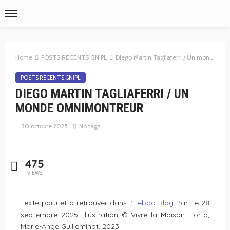
Home
POSTS RECENTS GNIPL
Diego Martin Tagliaferri / Un monde omnimontreur
POSTS RECENTS GNIPL
DIEGO MARTIN TAGLIAFERRI / UN
MONDE OMNIMONTREUR
30 octobre 2025
No tags
475
VIEWS
Texte paru et à retrouver dans
l’Hebdo Blog
Par le 28
septembre 2025. Illustration © Vivre la Maison Horta,
Marie-Ange Guilleminot, 2023.