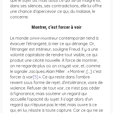
que le sujet
dit,
mais aussi ce qui
se dit
malgré lui,
dans ses silences, ses contradictions, elle lui offre
une chance d’apercevoir ce qui, du malaise, le
concerne.
Montrer, c’est forcer à voir
Le monde
omni-montreur
contemporain tend à
évacuer l’étrangeté, à nier ce qui dérange. Or,
l’étranger est intérieur, souligne Freud. Il y a une
volonté capitaliste de rendre tout visible, ce qui
produit une cécité nouvelle. À force de montrer,
on ne regarde plus où on croyait voir, et, comme
le signale Jacques‑Alain Miller : « Montrer, […] c’est
forcer à voir
[5]
». Ce qui reste dans l’ombre
revient sous forme de rejet, d’intolérance, voire de
violence. Refuser de tout voir, ce n’est pas céder
à l’ignorance, mais soutenir un regard qui
accueille l’opacité du sujet. Il s’agit alors d’un
regard qui n’épuise pas le réel, mais ouvre à ce
qui, en lui, résiste à toute capture. Car ce qui ne se