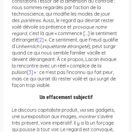
constatons l’essor de la dimension du contrôle :
nous sommes regardés par l’action de la
technoscience, qui modifie les modes de jouir
des
parlêtres.
Aussi, le regard qui devrait rester
voilé dévoile sa présence et
provoque notre
regard
, c’est là que « commence […] le sentiment
d’étrangeté
[2]
». Ce sentiment, que Freud qualifie
d’
Unheimlich
(
inquiétante étrangeté
), peut surgir
quand ce qui nous semble familier vacille et
devient dérangeant. À ce propos, Lacan évoque
la rencontre avec un réel « complice de la
pulsion
[3]
» : ce n’est pas l’inconnu qui fait peur,
mais ce qui aurait dû rester voilé et qui surgit de
façon trop visible.
Un effacement subjectif
Le discours capitaliste produit,
via
ses gadgets,
une surexposition aux images,
montrer
s’avère
très présent, voire impératif. Il y a là un forçage
qui pousse à tout voir. Le regard est convoqué,