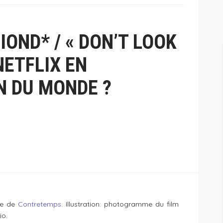
OND* / « DON’T LOOK
NETFLIX EN
N DU MONDE ?
ite de
Contretemps.
Illustration: photogramme du film
io.