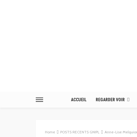
ACCUEIL
REGARDER VOIR
Home
POSTS RECENTS GNIPL
Anne-Lise Melquiond* / « Don’t