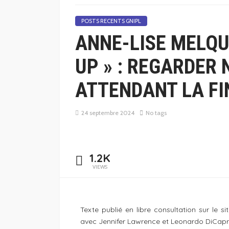
POSTS RECENTS GNIPL
ANNE-LISE MELQUI
UP » : REGARDER 
ATTENDANT LA FI
24 septembre 2024
No tags
1.2K
VIEWS
Texte publié en libre consultation sur le s
avec Jennifer Lawrence et Leonardo DiCapr