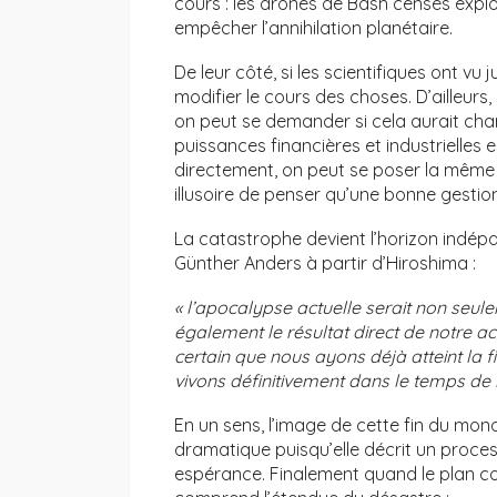
cours : les drones de Bash censés explo
empêcher l’annihilation planétaire.
De leur côté, si les scientifiques ont vu 
modifier le cours des choses. D’ailleurs,
on peut se demander si cela aurait chang
puissances financières et industrielles e
directement, on peut se poser la même qu
illusoire de penser qu’une bonne gestion
La catastrophe devient l’horizon indép
Günther Anders à partir d’Hiroshima :
« l’apocalypse actuelle serait non seu
également le résultat direct de notre acti
certain que nous ayons déjà atteint la f
vivons définitivement dans le temps de l
En un sens, l’image de cette fin du mo
dramatique puisqu’elle décrit un proce
espérance. Finalement quand le plan c