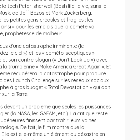
 tech Peter Isherwell (Bash life, la vie, sans le
n Musk, de Jeff Bezos et Mark Zuckerberg,
es petites gens crédules et fragiles : les
ainsi « pour les emplois que la comète va
ille, prophétesse de malheur.
ncus d’une catastrophe imminente (le
z le ciel ») et les « cométo-sceptiques »
e et son contre-slogan (« Don’t Look Up ») avec
 la trumpienne « Make America Great Again ». Et
stème récupérera la catastrophe pour produire
c des Launch Challenge sur les réseaux sociaux
ophe à gros budget « Total Devastation » qui doit
 sur la Terre.
s devant un problème que seules les puissances
er (la NASA, les GAFAM, etc.). La critique reste
érieures finissent par trahir leurs vaines
ologie. De fait, le film montre que la
. Elle est elle-même un élément du désastre en