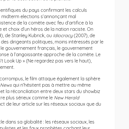
ientifiques du pays confirmant les calculs
s midterm elections s’annonçant mal
stence de la comète avec feu d’artifice à la
e et choix d’un héros de la nation raciste. On
), de Stanley Kubrick, ou
Idiocracy
(2007), de
des dirigeants politiques, moins intéressés par le
 le gouvernement français, le gouvernement
onse à l’angoissante approche de la comète. Le
n’t Look Up » (Ne regardez pas vers le haut),
lement.
ent corrompus, le film attaque également la sphère
 News
qui n’hésitent pas à mettre au même
t la réconciliation entre deux stars du showbiz
re plus sérieux comme le
New Herald
act de leur article sur les réseaux sociaux que du
e dans sa globalité : les réseaux sociaux, les
populistes et les faux prophètes cachant leur