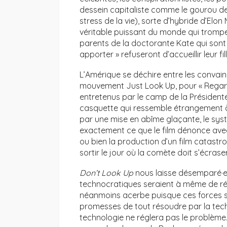
dessein capitaliste comme le gourou de la
stress de la vie), sorte d’hybride d’Elo
véritable puissant du monde qui trompe l
parents de la doctorante Kate qui sont 
apporter » refuseront d’accueillir leur f
L’Amérique se déchire entre les convai
mouvement Just Look Up, pour « Regarde
entretenus par le camp de la Président
casquette qui ressemble étrangement à
par une mise en abîme glaçante, le sy
exactement ce que le film dénonce ave
ou bien la production d’un film catastr
sortir le jour où la comète doit s’écraser
Don’t Look Up
nous laisse désemparé·e
technocratiques seraient à même de régl
néanmoins acerbe puisque ces forces sup
promesses de tout résoudre par la techn
technologie ne réglera pas le problème