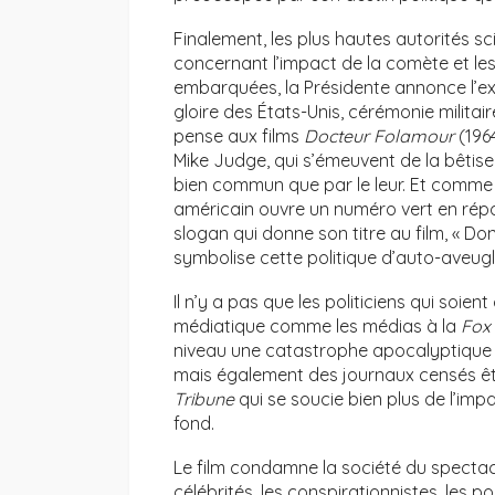
Finalement, les plus hautes autorités sc
concernant l’impact de la comète et le
embarquées, la Présidente annonce l’exi
gloire des États-Unis, cérémonie militair
pense aux films
Docteur Folamour
(1964
Mike Judge, qui s’émeuvent de la bêtise 
bien commun que par le leur. Et comme
américain ouvre un numéro vert en rép
slogan qui donne son titre au film, « Do
symbolise cette politique d’auto-aveug
Il n’y a pas que les politiciens qui soi
médiatique comme les médias à la
Fox
niveau une catastrophe apocalyptique e
mais également des journaux censés êt
Tribune
qui se soucie bien plus de l’imp
fond.
Le film condamne la société du spectacl
célébrités, les conspirationnistes, les 