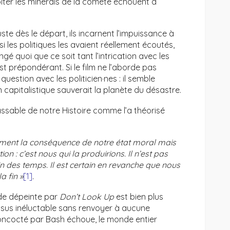
iter les minerais de la comète échouent à
juste dès le départ, ils incarnent l’impuissance à
 si les politiques les avaient réellement écoutés,
é quoi que ce soit tant l’intrication avec les
st prépondérant. Si le film ne l’aborde pas
estion avec les politicien·nes : il semble
 capitalistique sauverait la planète du désastre.
assable de notre Histoire comme l’a théorisé
lement la conséquence de notre état moral mais
on : c’est nous qui la produirions. Il n’est pas
in des temps. Il est certain en revanche que nous
a fin »
[1]
.
nde dépeinte par
Don’t Look Up
est bien plus
ssus inéluctable sans renvoyer à aucune
oncocté par Bash échoue, le monde entier