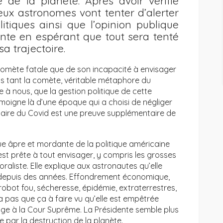
e de la planète. Après avoir vérifié
 deux astronomes vont tenter d’alerter
itiques ainsi que l’opinion publique
nte en espérant que tout sera tenté
a trajectoire.
a comète fatale que de son incapacité à envisager
as tant la comète, véritable métaphore du
à nous, que la gestion politique de cette
oigne là d’une époque qui a choisi de négliger
itaire du Covid est une preuve supplémentaire de
ique âpre et mordante de la politique américaine
est prête à tout envisager, y compris les grosses
aliste. Elle explique aux astronautes qu’elle
» depuis des années. Effondrement économique,
obot fou, sécheresse, épidémie, extraterrestres,
’a pas que ça à faire vu qu’elle est empêtrée
juge à la Cour Suprême. La Présidente semble plus
 par la destruction de la planète.