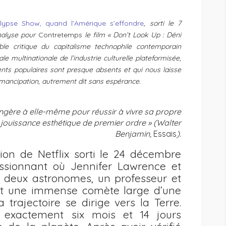
lypse Show, quand l’Amérique s’effondre
, sorti le 7
analyse pour
Contretemps
le film « Don’t Look Up : Déni
e critique du capitalisme technophile contemporain
le multinationale de l’industrie culturelle plateformisée,
ents populaires sont presque absents et qui nous laisse
émancipation, autrement dit sans espérance.
ngère à elle-même pour réussir à vivre sa propre
ouissance esthétique de premier ordre » (Walter
Benjamin,
Essais
).
ion de Netflix sorti le 24 décembre
ssionnant où Jennifer Lawrence et
 deux astronomes, un professeur et
nt une immense comète large d’une
 trajectoire se dirige vers la Terre.
s exactement six mois et 14 jours