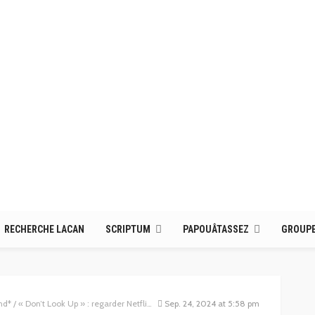
RECHERCHE LACAN
SCRIPTUM
PAPOUÂTASSEZ
GROUPE
 Look Up » : regarder Netflix en attendant la fin du monde ?
Sep. 24, 2024 at 5:58 pm