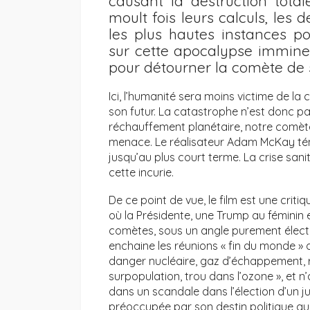
causant la destruction total
moult fois leurs calculs, les
les plus hautes instances pol
sur cette apocalypse immine
pour détourner la comète de s
Ici, l’humanité sera moins victime de l
son futur. La catastrophe n’est donc p
réchauffement planétaire, notre comète 
menace. Le réalisateur Adam McKay tém
jusqu’au plus court terme. La crise san
cette incurie.
De ce point de vue, le film est une crit
où la Présidente, une Trump au féminin 
comètes, sous un angle purement élector
enchaine les réunions « fin du monde 
danger nucléaire, gaz d’échappement, r
surpopulation, trou dans l’ozone », et n
dans un scandale dans l’élection d’un 
préoccupée par son destin politique que