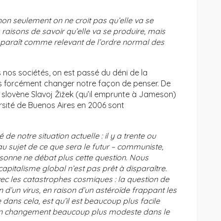
non seulement on ne croit pas qu’elle va se
raisons de savoir qu’elle va se produire, mais
 apparaît comme relevant de l’ordre normal des
nos sociétés, on est passé du déni de la
ns forcément changer notre façon de penser. De
 slovène Slavoj Žižek (qu’il emprunte à Jameson)
rsité de Buenos Aires en 2006 sont
e notre situation actuelle : il y a trente ou
u sujet de ce que sera le futur – communiste,
personne ne débat plus cette question. Nous
apitalisme global n’est pas prêt à disparaître.
c les catastrophes cosmiques : la question de
n d’un virus, en raison d’un astéroïde frappant les
 dans cela, est qu’il est beaucoup plus facile
 qu’un changement beaucoup plus modeste dans le