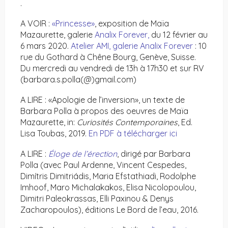
.
A VOIR :
«Princesse»
, exposition de Maïa
Mazaurette, galerie
Analix Forever,
du 12 février au
6 mars 2020.
Atelier AMI, galerie Analix Forever
: 10
rue du Gothard à Chêne Bourg, Genève, Suisse.
Du mercredi au vendredi de 13h à 17h30 et sur RV
(barbara.s.polla(@)gmail.com)
A LIRE : «Apologie de l’inversion», un texte de
Barbara Polla à propos des oeuvres de Maïa
Mazaurette, in:
Curiosités Contemporaines
, Ed.
Lisa Toubas, 2019.
En PDF à télécharger ici
A LIRE :
Éloge de l’érection
, dirigé par Barbara
Polla (avec Paul Ardenne, Vincent Cespedes,
Dimítris Dimitriádis, Maria Efstathiadi, Rodolphe
Imhoof, Maro Michalakakos, Elisa Nicolopoulou,
Dimitri Paleokrassas, Elli Paxinou & Denys
Zacharopoulos), éditions Le Bord de l’eau, 2016.