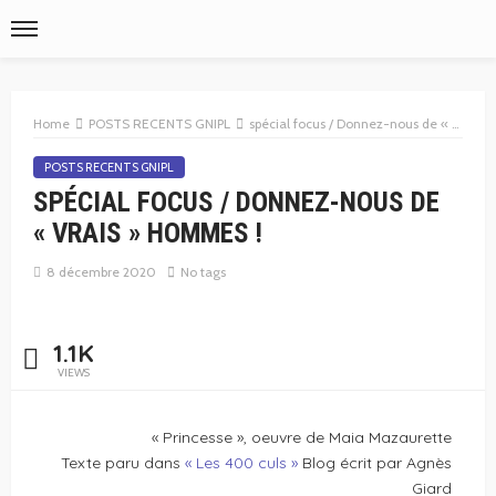
Home
POSTS RECENTS GNIPL
spécial focus / Donnez-nous de « vrais » hommes !
POSTS RECENTS GNIPL
SPÉCIAL FOCUS / DONNEZ-NOUS DE
« VRAIS » HOMMES !
8 décembre 2020
No tags
1.1K
VIEWS
« Princesse », oeuvre de Maia Mazaurette
Texte paru dans
« Les 400 culs »
Blog écrit par Agnès
Giard