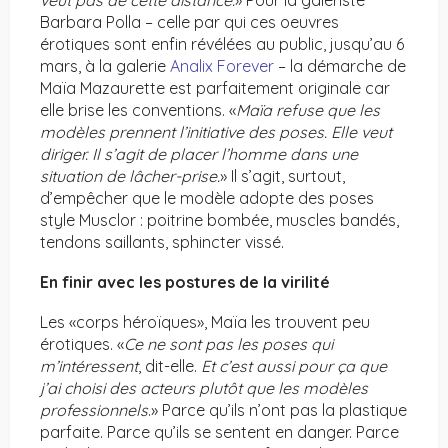
veut pas de cette distance.
» Pour la galeriste
Barbara Polla – celle par qui ces oeuvres
érotiques sont enfin révélées au public, jusqu’au 6
mars, à la galerie
Analix Forever
– la démarche de
Maïa Mazaurette est parfaitement originale car
elle brise les conventions. «
Maïa refuse que les
modèles prennent l’initiative des poses. Elle veut
diriger. Il s’agit de placer l’homme dans une
situation de lâcher-prise.
» Il s’agit, surtout,
d’empêcher que le modèle adopte des poses
style Musclor : poitrine bombée, muscles bandés,
tendons saillants, sphincter vissé.
En finir avec les postures de la virilité
Les «corps héroïques», Maïa les trouvent peu
érotiques. «
Ce ne sont pas les poses qui
m’intéressent
, dit-elle.
Et c’est aussi pour ça que
j’ai choisi des acteurs plutôt que les modèles
professionnels
.» Parce qu’ils n’ont pas la plastique
parfaite. Parce qu’ils se sentent en danger. Parce