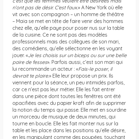
c’est que les femmes veulent être désirées mais
n’ont pas de désir. C’est faux.
» A New York où elle
vit avec son compagnon – un homme de théâtre
– Maïa se met en tête de faire venir des hommes
chez elle, qu’elle paye pour poser nus sur la table
de la cuisine. Ce ne sont pas des modèles
professionnels mais des collègues de son mari,
des comédiens, qu’elle sélectionne en les voyant
jouer. «
Je les choisis sur un biceps ou sur une belle
paire de fesses
». Parfois aussi, c’est son mari qui
lui recommande un acteur : «
Fais-le poser, il
devrait te plaire
.» Elle leur propose un prix. Ils
viennent pour la séance, un peu intimidés parfois,
car ce n’est pas leur métier. Elle les fait entrer
dans une pièce dont toutes les fenêtres ont été
opacifiées avec du papier kraft afin de supprimer
la notion du temps qui passe. Elle met en sourdine
un morceau de musique de deux minutes, qui
tourne en boucle. Elle les fait monter nus sur la
table et les place dans les positions qu’elle désire,
en les manipulant comme des poupées, touchant