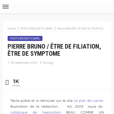
Home
POSTS RECENTS GNIPL
Pierre BRUNO / ÊTRE DE FILIATION, ÊTRE DE SYMPTOME
POSTS RECENTS GNIPL
PIERRE BRUNO / ÊTRE DE FILIATION,
ÊTRE DE SYMPTOME
28 septembre 2025
No tags
1K
VIEWS
.
Texte pubié et à retrouver sur le site
L
e pari de Lacan
Illustration de la rédaction : Kô, 2005 issue du
catalogue de l’exposition
BEAU COMME UN