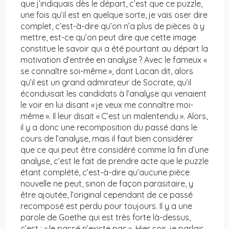
que j’indiquais dès le départ, c’est que ce puzzle,
une fois qu’il est en quelque sorte, je vais oser dire
complet, c’est-à-dire qu’on n’a plus de pièces à y
mettre, est-ce qu’on peut dire que cette image
constitue le savoir qui a été pourtant au départ la
motivation d’entrée en analyse ? Avec le fameux «
se connaître soi-même », dont Lacan dit, alors
qu’il est un grand admirateur de Socrate, qu’il
éconduisait les candidats à l’analyse qui venaient
le voir en lui disant « je veux me connaître moi-
même ». Il leur disait « C’est un malentendu ». Alors,
il y a donc une recomposition du passé dans le
cours de l’analyse, mais il faut bien considérer
que ce qui peut être considéré comme la fin d’une
analyse, c’est le fait de prendre acte que le puzzle
étant complété, c’est-à-dire qu’aucune pièce
nouvelle ne peut, sinon de façon parasitaire, y
être ajoutée, l’original cependant de ce passé
recomposé est perdu pour toujours. Il y a une
parole de Goethe qui est très forte là-dessus,
c’est : « le passé n’existe pas ». Hier soir, je parlais