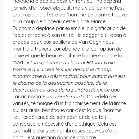
indique la place du désir en tant qu’il ne dépend
jamais d’un objet objectif, mais vidé, comme l’est
tout rapport à l’être de l’homme. Le peintre trouve
d’un coup de pinceau cette place. Marcel
Duchamp déplace par exemple la signification de
l’objet arraché à son utilité. Heidegger dit Lacan à
propos des vieux souliers de Van Gogh nous
montre à travers leur abandon, la corruption de
la vie et que le beau est ultime barrière contre la
mort : «
L’«
expérience du beau
» est «
la vraie
barrière qui arrête le sujet devant le champ
innommable du désir radical pour autant qu’il est
le champ de la destruction absolue, de la
destruction au-delà de la putréfaction
», ce que
Lacan nomme «
seconde mort
». L’au-delà des
vanités, témoigne d’un franchissement de la limite
qui est aussi bénéfique car c’est là que l’homme
fait l’expérience de son désir et de ce fait,
convoque la nécessité d’une éthique. Cela est
exemplifié dans les nombreuses œuvres d’art
dont il est question dans ce chapitre.