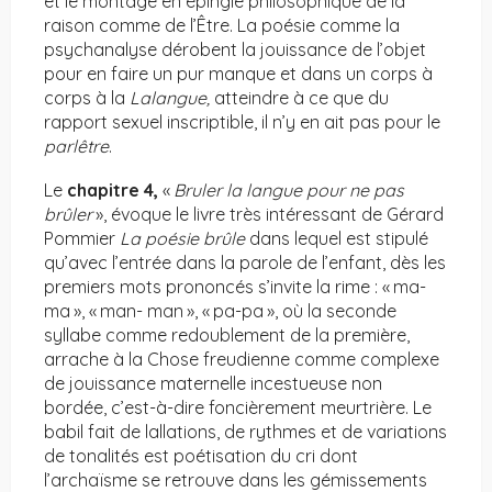
et le montage en épingle philosophique de la
raison comme de l’Être. La poésie comme la
psychanalyse dérobent la jouissance de l’objet
pour en faire un pur manque et dans un corps à
corps à la
Lalangue,
atteindre à ce que du
rapport sexuel inscriptible, il n’y en ait pas pour le
parlêtre
.
Le
chapitre 4,
«
Bruler la langue pour ne pas
brûler
», évoque le livre très intéressant de Gérard
Pommier
La poésie brûle
dans lequel est stipulé
qu’avec l’entrée dans la parole de l’enfant, dès les
premiers mots prononcés s’invite la rime : « ma-
ma », « man- man », « pa-pa », où la seconde
syllabe comme redoublement de la première,
arrache à la Chose freudienne comme complexe
de jouissance maternelle incestueuse non
bordée, c’est-à-dire foncièrement meurtrière. Le
babil fait de lallations, de rythmes et de variations
de tonalités est poétisation du cri dont
l’archaïsme se retrouve dans les gémissements