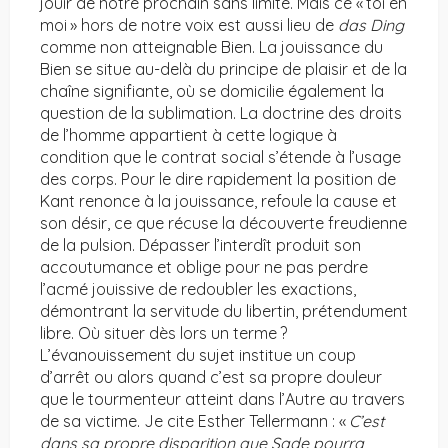
jouir de notre prochain sans limite. Mais ce « toi en
moi » hors de notre voix est aussi lieu de
das Ding
comme non atteignable Bien. La jouissance du
Bien se situe au-delà du principe de plaisir et de la
chaîne signifiante, où se domicilie également la
question de la sublimation. La doctrine des droits
de l’homme appartient à cette logique à
condition que le contrat social s’étende à l’usage
des corps. Pour le dire rapidement la position de
Kant renonce à la jouissance, refoule la cause et
son désir, ce que récuse la découverte freudienne
de la pulsion. Dépasser l’interdît produit son
accoutumance et oblige pour ne pas perdre
l’acmé jouissive de redoubler les exactions,
démontrant la servitude du libertin, prétendument
libre. Où situer dès lors un terme ?
L’évanouissement du sujet institue un coup
d’arrêt ou alors quand c’est sa propre douleur
que le tourmenteur atteint dans l’Autre au travers
de sa victime. Je cite Esther Tellermann : «
C’est
dans sa propre disparition que Sade pourra