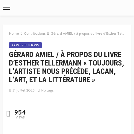
Home
Contributions
Gérard AMIEL / à propos du livre d’Esther Tellermann « Toujours, l’artiste nous précède, Lacan, l’Art, et la littérature »
CONTRIBUTIONS
GÉRARD AMIEL / À PROPOS DU LIVRE
D’ESTHER TELLERMANN « TOUJOURS,
L’ARTISTE NOUS PRÉCÈDE, LACAN,
L’ART, ET LA LITTÉRATURE »
31 juillet 2025
No tags
954
VIEWS