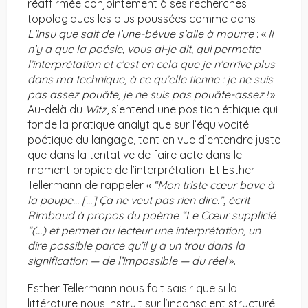
réaffirmée conjointement à ses recherches
topologiques les plus poussées comme dans
L’insu que sait de l’une-bévue s’aile à mourre
: «
Il
n’y a que la poésie, vous ai-je dit, qui permette
l’interprétation et c’est en cela que je n’arrive plus
dans ma technique, à ce qu’elle tienne : je ne suis
pas assez pouâte, je ne suis pas pouâte-assez
!
».
Au-delà du
Witz
, s’entend une position éthique qui
fonde la pratique analytique sur l’équivocité
poétique du langage, tant en vue d’entendre juste
que dans la tentative de faire acte dans le
moment propice de l’interprétation. Et Esther
Tellermann de rappeler «
“Mon triste cœur bave à
la poupe… […] Ça ne veut pas rien dire.”, écrit
Rimbaud à propos du poème “Le Cœur supplicié
“(…) et permet au lecteur une interprétation, un
dire possible parce qu’il y a un trou dans la
signification — de l’impossible — du réel
».
Esther Tellermann nous fait saisir que si la
littérature nous instruit sur l’inconscient structuré