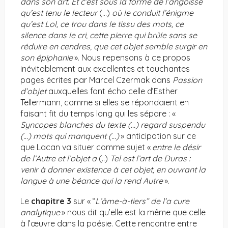
dans son art
.
Et c’est sous la forme de l’angoisse
qu’est tenu le lecteur
(…)
où le conduit l’énigme
qu’est Lol, ce trou dans le tissu des mots, ce
silence dans le cri, cette pierre qui brûle sans se
réduire en cendres, que cet objet semble surgir en
son épiphanie
». Nous repensons à ce propos
inévitablement aux excellentes et touchantes
pages écrites par Marcel Czermak dans
Passion
d’objet
auxquelles font écho celle d’Esther
Tellermann, comme si elles se répondaient en
faisant fit du temps long qui les sépare : «
Syncopes blanches du texte (…) regard suspendu
(…) mots qui manquent (…)
» anticipation sur ce
que Lacan va situer comme sujet «
entre le désir
de l’Autre et l’objet a
(..)
Tel est l’art de Duras :
venir à donner existence à cet objet, en ouvrant la
langue à une béance qui la rend Autre
».
Le
chapitre 3
sur « “
L’âme-à-tiers” de l’a cure
analytique
» nous dit qu’elle est la même que celle
à l’œuvre dans la poésie. Cette rencontre entre