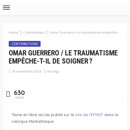
Home
Contributions
Omar Guerrero / Le traumatisme empêche-t-il de soigner ?
CONTRIBUTIONS
OMAR GUERRERO / LE TRAUMATISME
EMPÊCHE-T-IL DE SOIGNER ?
16 novembre 2024
No tags
630
VIEWS
Texte en libre accès publié sur le
site de l’EPhEP
dans la
rubrique Mediathèque.