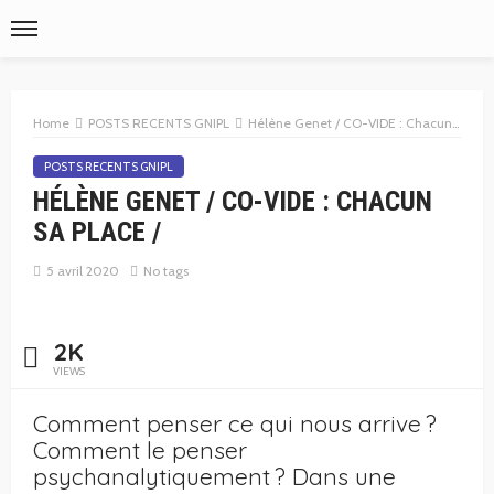
Home
POSTS RECENTS GNIPL
Hélène Genet / CO-VIDE : Chacun sa place /
POSTS RECENTS GNIPL
HÉLÈNE GENET / CO-VIDE : CHACUN
SA PLACE /
5 avril 2020
No tags
2K
VIEWS
Comment penser ce qui nous arrive ?
Comment le penser
psychanalytiquement ? Dans une