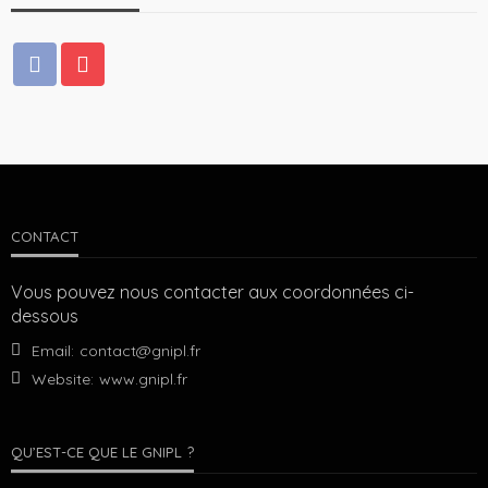
CONTACT
Vous pouvez nous contacter aux coordonnées ci-
dessous
Email:
contact@gnipl.fr
Website:
www.gnipl.fr
QU’EST-CE QUE LE GNIPL ?