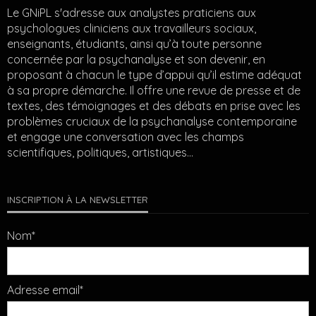
Le GNiPL s'adresse aux analystes praticiens aux
psychologues cliniciens aux travailleurs sociaux,
enseignants, étudiants, ainsi qu’à toute personne
concernée par la psychanalyse et son devenir, en
proposant à chacun le type d’appui qu’il estime adéquat
à sa propre démarche. Il offre une revue de presse et de
textes, des témoignages et des débats en prise avec les
problèmes cruciaux de la psychanalyse contemporaine
et engage une conversation avec les champs
scientifiques, politiques, artistiques…
INSCRIPTION À LA NEWSLETTER
Nom*
Adresse email*