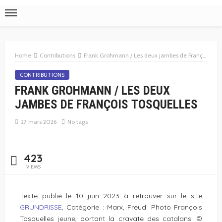
Home
Contributions
Frank Grohmann / Les deux jambes de François Tosquelles
CONTRIBUTIONS
FRANK GROHMANN / LES DEUX
JAMBES DE FRANÇOIS TOSQUELLES
27 mars 2026
No tags
423
VIEWS
Texte publié le 10 juin 2023 à retrouver sur le site
GRUNDRISSE
, Catégorie : Marx, Freud. Photo François
Tosquelles jeune, portant la cravate des catalans. ©