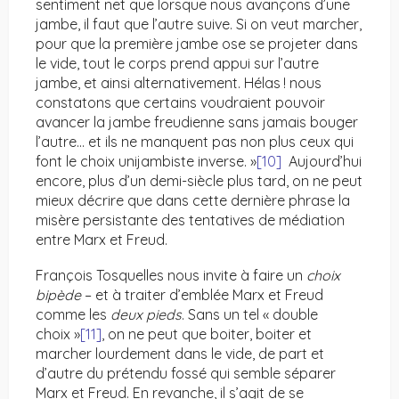
sentiment net que lorsque nous avançons d’une
jambe, il faut que l’autre suive. Si on veut marcher,
pour que la première jambe ose se projeter dans
le vide, tout le corps prend appui sur l’autre
jambe, et ainsi alternativement. Hélas ! nous
constatons que certains voudraient pouvoir
avancer la jambe freudienne sans jamais bouger
l’autre… et ils ne manquent pas non plus ceux qui
font le choix unijambiste inverse. »
[10]
Aujourd’hui
encore, plus d’un demi-siècle plus tard, on ne peut
mieux décrire que dans cette dernière phrase la
misère persistante des tentatives de médiation
entre Marx et Freud.
François Tosquelles nous invite à faire un
choix
bipède
– et à traiter d’emblée Marx et Freud
comme les
deux pieds
. Sans un tel « double
choix »
[11]
, on ne peut que boiter, boiter et
marcher lourdement dans le vide, de part et
d’autre du prétendu fossé qui semble séparer
Marx et Freud. En revanche, il s’agit de se