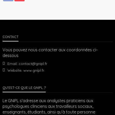
CONTACT
Vous pouvez nous contacter aux coordonnées ci-
dessous
Email:
contact@gnipl.fr
Website:
www.gnipl.fr
QU’EST-CE QUE LE GNIPL ?
Le GNiPL s'adresse aux analystes praticiens aux
psychologues cliniciens aux travailleurs sociaux,
enseignants, étudiants, ainsi qu’à toute personne