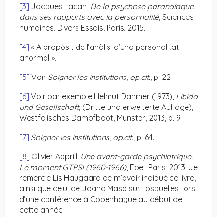
[3]
Jacques Lacan,
De la psychose paranoïaque
dans ses rapports avec la personnalité
, Sciences
humaines, Divers Essais, Paris, 2015.
[4]
« A propòsit de l’anàlisi d’una personalitat
anormal ».
[5]
Voir
Soigner les institutions
,
op.cit.
, p. 22.
[6]
Voir par exemple Helmut Dahmer (1973),
Libido
und Gesellschaft
, (Dritte und erweiterte Auflage),
Westfälisches Dampfboot, Münster, 2013, p. 9.
[7]
Soigner les institutions
,
op.cit.
, p. 64.
[8]
Olivier Apprill,
Une avant-garde psychiatrique.
Le moment GTPSI (1960-1966)
, Epel, Paris, 2013. Je
remercie Lis Haugaard de m’avoir indiqué ce livre,
ainsi que celui de Joana Masó sur Tosquelles, lors
d’une conférence à Copenhague au début de
cette année.