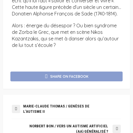
écrit qu’il lui faut « savoir et converser et vivre ».
Cette haute ﬁgure précède d’un siècle un certain…
Donatien Alphonse François de Sade (1740-1814).
Alors : énergie du désespoir ? Ou bien syndrome
de Zorba le Grec, que met en scène Nikos
Kazantzakis, qui se met à danser alors qu’autour
de lui tout s’écoule ?
SHARE ON FACEBOOK
MARIE-CLAUDE THOMAS / GENÈSES DE
L’AUTISME II
NORBERT BON / VERS UN AUTISME ARTIFICIEL
(AA) GÉNÉRALISÉ ?