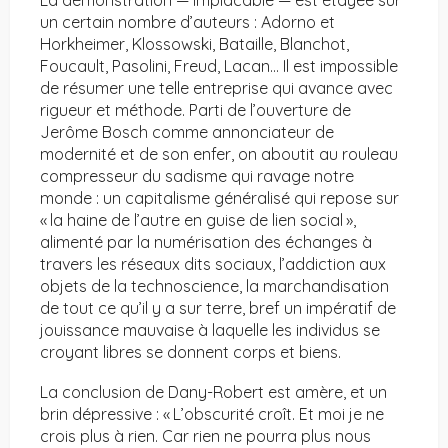
La démonstration — implacable — est étayée sur
un certain nombre d’auteurs : Adorno et
Horkheimer, Klossowski, Bataille, Blanchot,
Foucault, Pasolini, Freud, Lacan… Il est impossible
de résumer une telle entreprise qui avance avec
rigueur et méthode. Parti de l’ouverture de
Jerôme Bosch comme annonciateur de
modernité et de son enfer, on aboutit au rouleau
compresseur du sadisme qui ravage notre
monde : un capitalisme généralisé qui repose sur
« la haine de l’autre en guise de lien social »,
alimenté par la numérisation des échanges à
travers les réseaux dits sociaux, l’addiction aux
objets de la technoscience, la marchandisation
de tout ce qu’il y a sur terre, bref un impératif de
jouissance mauvaise à laquelle les individus se
croyant libres se donnent corps et biens.
La conclusion de Dany-Robert est amère, et un
brin dépressive : « L’obscurité croît. Et moi je ne
crois plus à rien. Car rien ne pourra plus nous