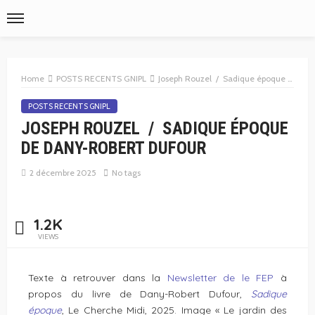
Home
POSTS RECENTS GNIPL
Joseph Rouzel / Sadique époque de Dany-Robert Dufour
POSTS RECENTS GNIPL
JOSEPH ROUZEL / SADIQUE ÉPOQUE
DE DANY-ROBERT DUFOUR
2 décembre 2025
No tags
1.2K
VIEWS
Texte à retrouver dans la
Newsletter de le FEP
à
propos du livre de Dany-Robert Dufour,
Sadique
époque
, Le Cherche Midi, 2025. Image « Le jardin des