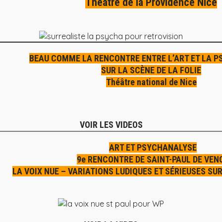
Théâtre de la Providence Nice
BEAU COMME LA RENCONTRE ENTRE L’ART ET LA 
SUR LA SCÈNE DE LA FOLIE
Théâtre national de Nice
VOIR LES VIDEOS
ART ET PSYCHANALYSE
9e RENCONTRE DE SAINT-PAUL DE VEN
LA VOIX NUE – VARIATIONS LUDIQUES ET SÉRIEUSES SUR