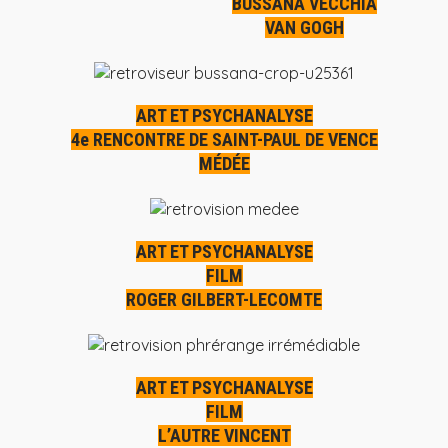
BUSSANA VECCHIA
VAN GOGH
ART ET PSYCHANALYSE
4e RENCONTRE DE SAINT-PAUL DE VENCE
MÉDÉE
ART ET PSYCHANALYSE
FILM
ROGER GILBERT-LECOMTE
ART ET PSYCHANALYSE
FILM
L’AUTRE VINCENT