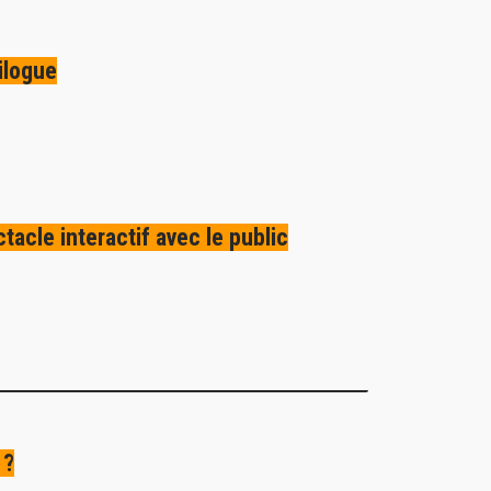
ilogue
tacle interactif avec le public
 ?