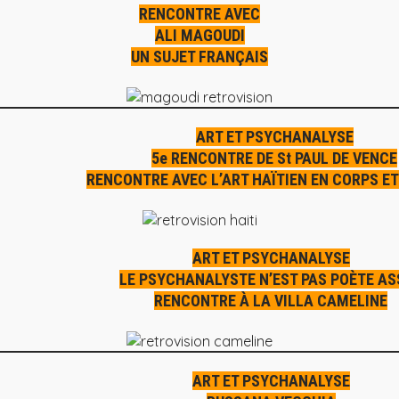
RENCONTRE AVEC
ALI MAGOUDI
UN SUJET FRANÇAIS
ART ET PSYCHANALYSE
5e RENCONTRE DE St PAUL DE VENCE
RENCONTRE AVEC L’ART HAÏTIEN EN CORPS E
ART ET PSYCHANALYSE
LE PSYCHANALYSTE N’EST PAS POÈTE AS
RENCONTRE À LA VILLA CAMELINE
ART ET PSYCHANALYSE