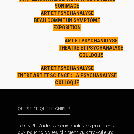
SONIMAGE
ART ET PSYCHANALYSE
BEAU COMME UN SYMPTÔME
EXPOSITION
ART ET PSYCHANALYSE
THÉÂTRE ET PSYCHANALYSE
COLLOQUE
ART ET PSYCHANALYSE
ENTRE ART ET SCIENCE : LA PSYCHANALYSE
COLLOQUE
QU’EST-CE QUE LE GNIPL ?
Le GNiPL s'adresse aux analystes praticiens
aux psychologues cliniciens aux travailleurs