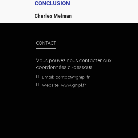
CONCLUSION
Charles Melman
CONTACT
Vous pouvez nous contacter aux
coordonnées ci-dessous
Email:
contact@gnipl.fr
Website:
www.gnipl.fr