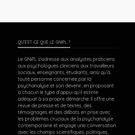
QU’EST-CE QUE LE GNIPL ?
Le GNiPL s'adresse aux analystes praticiens
aux psychologues cliniciens aux travailleurs
sociaux, enseignants, étudiants, ainsi qu’à
toute personne concernée par la
psychanalyse et son devenir, en proposant
à chacun le type d’appui qu’il estime
adéquat à sa propre démarche. Il offre une
revue de presse et de textes, des
témoignages et des débats en prise avec
les problèmes cruciaux de la psychanalyse
contemporaine et engage une conversation
avec les champs scientifiques, politiques,