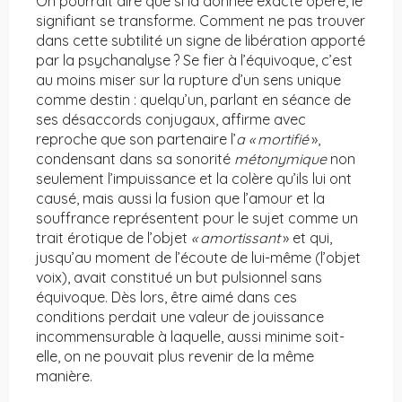
On pourrait dire que si la donnée exacte opère, le
signifiant se transforme. Comment ne pas trouver
dans cette subtilité un signe de libération apporté
par la psychanalyse ? Se fier à l’équivoque, c’est
au moins miser sur la rupture d’un sens unique
comme destin : quelqu’un, parlant en séance de
ses désaccords conjugaux, affirme avec
reproche que son partenaire l’
a «
mortifié
»,
condensant dans sa sonorité
métonymique
non
seulement l’impuissance et la colère qu’ils lui ont
causé, mais aussi la fusion que l’amour et la
souffrance représentent pour le sujet comme un
trait érotique de l’objet
«
amortissant
» et qui,
jusqu’au moment de l’écoute de lui-même (l’objet
voix), avait constitué un but pulsionnel sans
équivoque. Dès lors, être aimé dans ces
conditions perdait une valeur de jouissance
incommensurable à laquelle, aussi minime soit-
elle, on ne pouvait plus revenir de la même
manière.