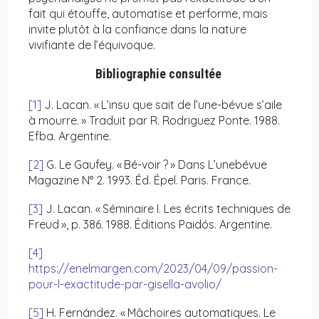
fait qui étouffe, automatise et performe, mais
invite plutôt à la confiance dans la nature
vivifiante de l’équivoque.
Bibliographie consultée
[1]
J. Lacan. « L’insu que sait de l’une-bévue s’aile
à mourre. » Traduit par R. Rodriguez Ponte. 1988.
Efba. Argentine.
[2]
G. Le Gaufey. « Bé-voir ? » Dans L’unebévue
Magazine N° 2. 1993. Éd. Épel. Paris. France.
[3]
J. Lacan. « Séminaire I. Les écrits techniques de
Freud », p. 386. 1988. Éditions Paidós. Argentine.
[4]
https://enelmargen.com/2023/04/09/passion-
pour-l-exactitude-par-gisella-avolio/
[5]
H. Fernández. « Mâchoires automatiques. Le