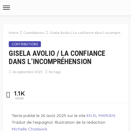
Home
Contributions
Gisela Avolio / La confiance dans l’incompréhension
CONTRIBUTIONS
GISELA AVOLIO / LA CONFIANCE
DANS L’INCOMPRÉHENSION
26 septembre 2025
No tags
1.1K
VIEWS
Texte publié le 26 août 2025 sur le site
EN EL MARGEN
.
Traduit de l’espagnol. Illustration de la rédaction :
Michelle Chadwick.