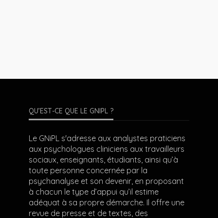
QU’EST-CE QUE LE GNIPL ?
Le GNiPL s'adresse aux analystes praticiens
aux psychologues cliniciens aux travailleurs
sociaux, enseignants, étudiants, ainsi qu’à
toute personne concernée par la
psychanalyse et son devenir, en proposant
à chacun le type d’appui qu’il estime
adéquat à sa propre démarche. Il offre une
revue de presse et de textes, des